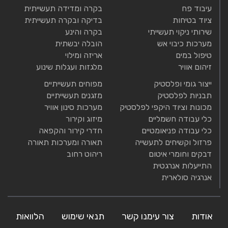
עיבוד פח
בקרה ומדידה תעשייתית
ציוד בטיחות
בדיקה ובקרה תעשייתית
שירותי ניקוי תעשייתי
בקרה והינע
מערכות כיבוי אש
הובלה יבשתית
טיפול במים
אריזה ומילוי
זיהום אוויר
מלגזות ועגלות שינוע
ייצור גומי ופלסטיק
מפוחים תעשייתיים
תבניות לפלסטיק
מזגנים תעשייתיים
מכונות וציוד היקפי לפלסטיק
מערכות סינון אוויר
כלי עבודה חשמליים
מיזוג וקירור
כלי עבודה פניאומטיים
חדרי קירור והקפאה
פרזול וקשיחים לתעשייה
תאורה ומערכות תאורה
דבקים וחומרי איטום
ריהוט רחוב
התייעלות אנרגטית
אנרגיה סולארית
אודות
צור עימנו קשר
תנאי שימוש
הלוואות