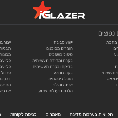
 נפוצים
 מתכת
ייעוץ סביבתי
ייצור ג
ים
חומרים מסוכנים
תבניות
וע
טיפול בשפכים
מכונות
בקרה ומדידה תעשייתית
כלי עב
ת
בדיקה ובקרה תעשייתית
כלי עב
י תעשייתי
בקרה והינע
פרזול 
בוי אש
הובלה יבשתית
דבקים 
אריזה ומילוי
התייעל
מלגזות ועגלות שינוע
אנרגיה
הלוואות בערבות מדינה
מאמרים
כניסת לקוחות
ה