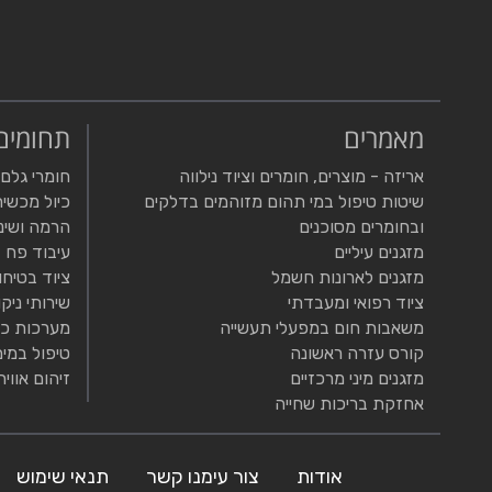
מאמרים
תחומים
אריזה - מוצרים, חומרים וציוד נילווה
חומרי גלם
שיטות טיפול במי תהום מזוהמים בדלקים
כיול מכשיר
ובחומרים מסוכנים
הרמה ושינ
מזגנים עיליים
עיבוד פח
מזגנים לארונות חשמל
ציוד בטיחו
ציוד רפואי ומעבדתי
שירותי ניקו
משאבות חום במפעלי תעשייה
מערכות כי
קורס עזרה ראשונה
טיפול במים
מזגנים מיני מרכזיים
זיהום אוויר
אחזקת בריכות שחייה
אודות
צור עימנו קשר
תנאי שימוש