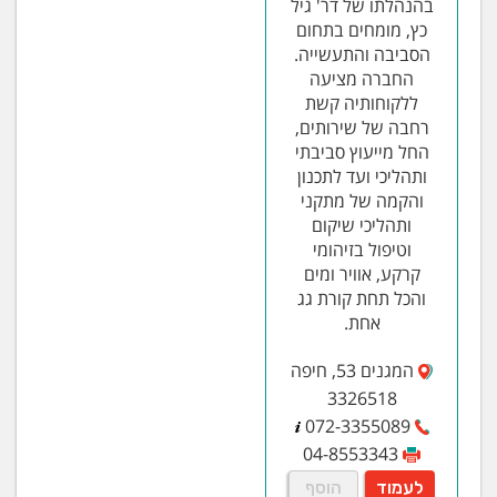
בהנהלתו של דר' גיל
כץ, מומחים בתחום
הסביבה והתעשייה.
החברה מציעה
ללקוחותיה קשת
רחבה של שירותים,
החל מייעוץ סביבתי
ותהליכי ועד לתכנון
והקמה של מתקני
ותהליכי שיקום
וטיפול בזיהומי
קרקע, אוויר ומים
והכל תחת קורת גג
אחת.
המגנים 53, חיפה
3326518
072-3355089
04-8553343
לעמוד
הוסף