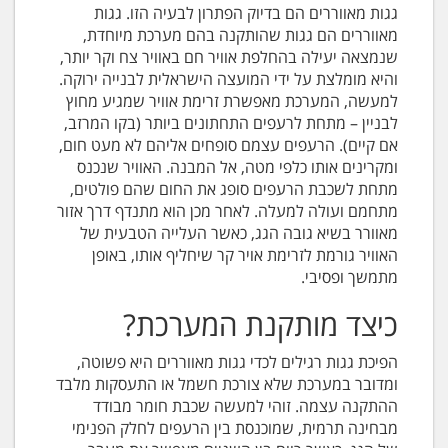
גגות מאווררים הם בדיוק הפתרון לבעיה הזו. גגות
מאווררים הם גגות שהותקנה בהם מערכת מיוחדת,
שנמצאה יעילה בהחלפת אוויר חם באוויר צח וקר יותר,
והיא מומלצת על ידי המועצה הישראלית לבנייה ירוקה.
למעשה, המערכת מאפשרת זרימת אוויר שמגיע מחוץ
לבניין – מתחת לרעפים התחתונים ביותר (בקו המרזב,
אם קיים). הרעפים עצמם סופחים אליהם לא מעט חום,
ומקרינים אותו כלפי מטה, אל המבנה. האוויר שנכנס
מתחת לשכבת הרעפים סופג את החום שהם פולטים,
מתחמם ועולה למעלה. לאחר מכן הוא מתנדף דרך אזור
מאוורר בשיא גובה הגג, כאשר העלייה הטבעית של
האוויר גורמת לזרימת אויר קר שיחליף אותו, באופן
מתמשך ופסיבי.
כיצד מותקנת המערכת?
הפיכת גגות רגילים לכדי גגות מאווררים היא פשוטה,
ומדובר במערכת שלא צורכת חשמל או התעסקות מלבד
ההתקנה עצמה. זוהי למעשה שכבת חומר מבודד
מבחינה תרמית, שמוכנסת בין הרעפים לחלק הפנימי