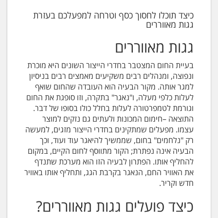
כיצד תוכלו לחסוך כסף וטרחה למפעלכם בעזרת
גגות מאווררים
גגות מאווררים
בעיית החום המצטבר בחדרי הייצור השונים היא מוכרת
ונפוצה, ומנהלים רבים משקיעים מאמצים רבים בניסיון
למגר אותה. מקור הבעיה הוא העובדה שהחום שואף
לעלות כלפי מעלה, ו"נאגר" בתקרה, וזו סופגת את החום
וגורמת לטמפרטורה לעלות בחלל כולו בסופו של דבר.
התוצאה –חימום המכונות ולעתים גם נזקים למוצר
עצמו. מפעלים שמתקינים בחדרי הייצור מזגים, למעשה
רק "נלחמים" בחום, שממשיך להיאגר עוד ועוד, וכך
הבעיה אינה נפתרת; הקור מתווסף לחום הקיים, במקום
להחליף אותו. הפתרון לבעיה הזו הוא מערכת שתנדף
את האוויר החם, הנאגר בקרבת הגג, ותחליף אותו באוויר
חדש וקריר.
כיצד פועלים גגות מאווררים?