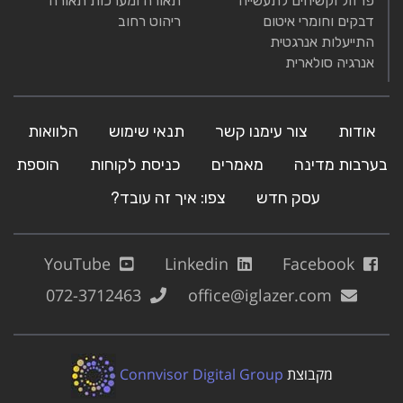
פרזול וקשיחים לתעשייה
תאורה ומערכות תאורה
דבקים וחומרי איטום
ריהוט רחוב
התייעלות אנרגטית
אנרגיה סולארית
אודות
צור עימנו קשר
תנאי שימוש
הלוואות
בערבות מדינה
מאמרים
כניסת לקוחות
הוספת
עסק חדש
צפו: איך זה עובד?
YouTube
Linkedin
Facebook
072-3712463
office@iglazer.com
מקבוצת
Connvisor Digital Group