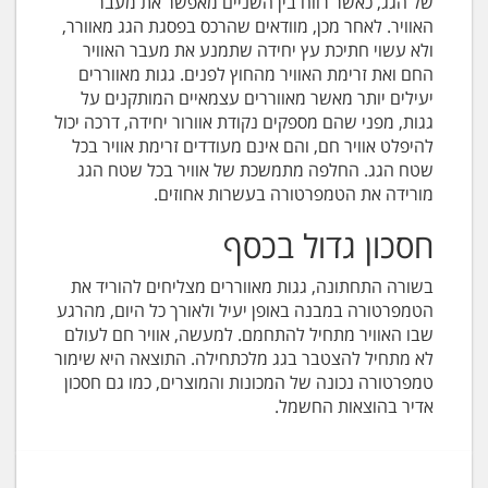
של הגג, כאשר רווח בין השניים מאפשר את מעבר
האוויר. לאחר מכן, מוודאים שהרכס בפסגת הגג מאוורר,
ולא עשוי חתיכת עץ יחידה שתמנע את מעבר האוויר
החם ואת זרימת האוויר מהחוץ לפנים. גגות מאווררים
יעילים יותר מאשר מאווררים עצמאיים המותקנים על
גגות, מפני שהם מספקים נקודת אוורור יחידה, דרכה יכול
להיפלט אוויר חם, והם אינם מעודדים זרימת אוויר בכל
שטח הגג. החלפה מתמשכת של אוויר בכל שטח הגג
מורידה את הטמפרטורה בעשרות אחוזים.
חסכון גדול בכסף
בשורה התחתונה, גגות מאווררים מצליחים להוריד את
הטמפרטורה במבנה באופן יעיל ולאורך כל היום, מהרגע
שבו האוויר מתחיל להתחמם. למעשה, אוויר חם לעולם
לא מתחיל להצטבר בגג מלכתחילה. התוצאה היא שימור
טמפרטורה נכונה של המכונות והמוצרים, כמו גם חסכון
אדיר בהוצאות החשמל.