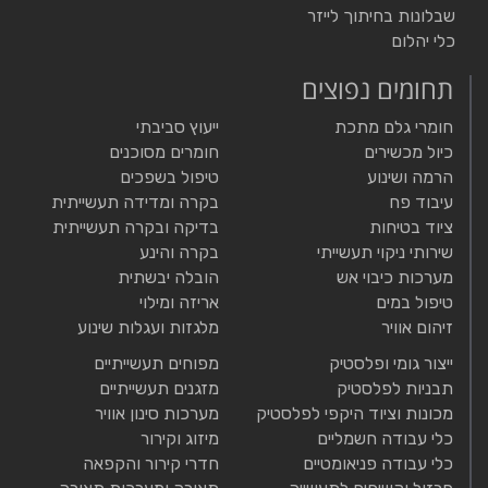
שבלונות בחיתוך לייזר
כלי יהלום
תחומים נפוצים
חומרי גלם מתכת
ייעוץ סביבתי
כיול מכשירים
חומרים מסוכנים
הרמה ושינוע
טיפול בשפכים
עיבוד פח
בקרה ומדידה תעשייתית
ציוד בטיחות
בדיקה ובקרה תעשייתית
שירותי ניקוי תעשייתי
בקרה והינע
מערכות כיבוי אש
הובלה יבשתית
טיפול במים
אריזה ומילוי
זיהום אוויר
מלגזות ועגלות שינוע
ייצור גומי ופלסטיק
מפוחים תעשייתיים
תבניות לפלסטיק
מזגנים תעשייתיים
מכונות וציוד היקפי לפלסטיק
מערכות סינון אוויר
כלי עבודה חשמליים
מיזוג וקירור
כלי עבודה פניאומטיים
חדרי קירור והקפאה