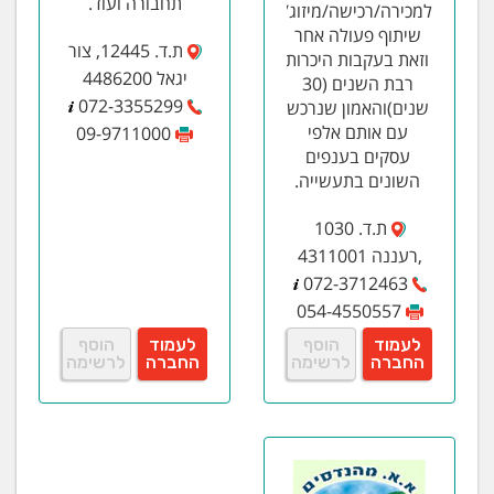
תחבורה ועוד.
למכירה/רכישה/מיזוג/
שיתוף פעולה אחר
ת.ד. 12445, צור
וזאת בעקבות היכרות
יגאל 4486200
רבת השנים (30
072-3355299
שנים)והאמון שנרכש
עם אותם אלפי
09-9711000
עסקים בענפים
השונים בתעשייה.
ת.ד. 1030
,רעננה 4311001
072-3712463
054-4550557
לעמוד
הוסף
לעמוד
הוסף
החברה
לרשימה
החברה
לרשימה