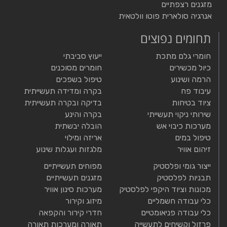
מזגנים רצפתיים
אנרגיה סולארית פוטו וולטאית
תחומים נפוצים
חומרי גלם מתכת
ייעוץ סביבתי
כיול מכשירים
חומרים מסוכנים
הרמה ושינוע
טיפול בשפכים
עיבוד פח
בקרה ומדידה תעשייתית
ציוד בטיחות
בדיקה ובקרה תעשייתית
שירותי ניקוי תעשייתי
בקרה והינע
מערכות כיבוי אש
הובלה יבשתית
טיפול במים
אריזה ומילוי
זיהום אוויר
מלגזות ועגלות שינוע
ייצור גומי ופלסטיק
מפוחים תעשייתיים
תבניות לפלסטיק
מזגנים תעשייתיים
מכונות וציוד היקפי לפלסטיק
מערכות סינון אוויר
כלי עבודה חשמליים
מיזוג וקירור
כלי עבודה פניאומטיים
חדרי קירור והקפאה
פרזול וקשיחים לתעשייה
תאורה ומערכות תאורה