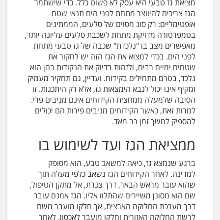
מציאת גז טבעי היא עסק לא פשוט כלל. כדי שישתמר
הגז צריכים להיווצר מתחת לפני הים תנאי שטח
אופטימליים: רק סוג מסוים של סלעים, הממתינים
בטמפרטורה מדויקת מתחת לשכבת סלעים עליונה יותר,
מאפשרים מצב בו "נלכדת" שכבה של גז טבעי מתחת
לפני הים. בכדי למצוא את הגז הזה יש לחקור את
שטחים ימיים רבים, ולזהות בדיוק את הנקודות בהן הוא
נלכד, בטרם מתחילים בקידוח. ועדיין, גם תחקיר מעמיק
ומקיף אינו יכול לנבא הימצאות גז, אלא רק היתכנות. זו
הסיבה שלמעלה ממחצית הקידוחים אינם מניבים פרי.
למרות זאת, כאשר הקידוחים מניבים פירות הם יכולים
להספיק למשך זמן רב מאד.
ממציאת הגז ועד לשימוש בו
ברגע שנמצא גז, כיאה למשאב טבע, הוא מסופק
למדינה. לאחר הקידוחים הגז נשאב כלפי מעלה תוך
שהוא עובר מראש הבאר, דרך צנרת, אל מתקן הטיפול,
שם הוא מסונן משיירים שהתלוו אליו. הגז אמנם עובר
דרך מערכת החלוקה הארצית, אך חלקו מועבר משם
לרשת החלוקה האזורית וחלקו מועבר לאכסון. לאחר