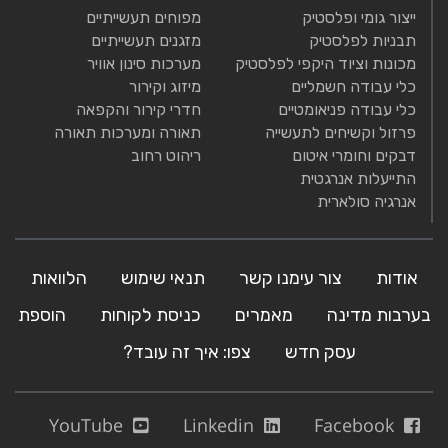
ייצור גומי ופלסטיק
מפוחים תעשייתיים
תבניות לפלסטיק
מזגנים תעשייתיים
מכונות וציוד היקפי לפלסטיק
מערכות סינון אוויר
כלי עבודה חשמליים
מיזוג וקירור
כלי עבודה פניאומטיים
חדרי קירור והקפאה
פרזול וקשיחים לתעשייה
תאורה ומערכות תאורה
דבקים וחומרי איטום
ריהוט רחוב
התייעלות אנרגטית
אנרגיה סולארית
אודות
צור עימנו קשר
תנאי שימוש
הלוואות
בערבות מדינה
מאמרים
כניסת לקוחות
הוספת
עסק חדש
צפו: איך זה עובד?
YouTube
Linkedin
Facebook