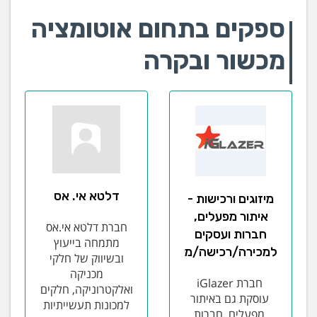
ספקים בתחום אוטומציה
מכשור ובקרה
דלטא אי. אס
מיזוגים ורכישות -
איתור מפעלים,
חברת דלטא אי.אס
חברות ועסקים
מתמחה בייעוץ
למכירה/רכישה/מיזוג
ובשיווק של חלקי
מכניקה
חברת iGlazer
ואלקטרוניקה, חלקים
עוסקת גם באיתור
למכונות תעשייתיות
מפעלים, חברות