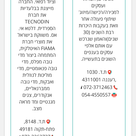
וציוד רפואי. החברה
ועסקים
מייצגת בבלעדיות
למכירה/רכישה/מיזוג/
את חברת
שיתוף פעולה אחר
TECNODIN
וזאת בעקבות היכרות
הספרדית. דלטא אי.
רבת השנים (30
אס. משווקת בישראל
שנים)והאמון שנרכש
את מוצרי חברת
עם אותם אלפי
FIAMA האיטלקית,
עסקים בענפים
המתמחה ביצור מדי
השונים בתעשייה.
גובה מפלס, מדי
גובה פנאומטיים, מדי
ת.ד. 1030
מוליכות לנוזלית
,רעננה 4311001
ואבקות, מדי גובה
072-3712463
ממברנאליים,
054-4550557
אנקודרים, צגים
מגנטיים ומד מראה
מצב.
ת.ד. 8148,
פתח-תקוה 49181