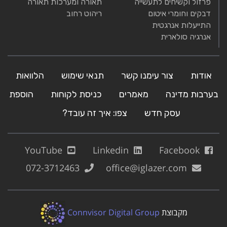
פרזול וקשיחים לתעשייה
תאורה ומערכות תאורה
דבקים וחומרי איטום
ריהוט רחוב
התייעלות אנרגטית
אנרגיה סולארית
אודות
צור עימנו קשר
תנאי שימוש
הלוואות
בערבות מדינה
מאמרים
כניסת לקוחות
הוספת
עסק חדש
צפו: איך זה עובד?
YouTube
Linkedin
Facebook
072-3712463
office@iglazer.com
מקבוצת
Connvisor Digital Group