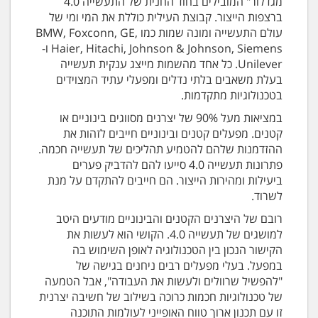
מגדלור" המובילים בחוד החנית של התעשייה 4.0
ברצפות הייצור. קבוצת העילית כוללת את המי ומי של
עולם התעשייה ומונה שמות כמו BMW, Foxconn, GE,
Haier, Hitachi, Johnson & Johnson, Siemens ו-
Unilever. כל אחד מהשמות מייצג ענקית תעשייה
בעלת משאבים בלתי נדלים ומפעלי עתיד המצוידים
בטכנולוגיות מתקדמות.
במציאות מעל 90% של יצרנים מסווגים בינוניים או
קטנים. מפעלים קטנים ובינוניים חייבים לזהות את
ההזדמנות שלהם להטמיע תהליכים של תעשייה חכמה.
פתרונות תעשייה 4.0 סייעו להם להדביק פערים
ביעילות ומהירות הייצור. הם חייבים להתקדם על מנת
לשרוד.
רובם של היצרנים הקטנים והבינוניים מודעים היטב
למושגים של תעשייה 4.0. הקושי הוא לעשות את
הקישור הנכון בין הטכנולוגיה לאופן השימוש בה
במפעל. בעלי מפעלים רבים ניחנים בגישה של
"להפשיל שרוולים ולעשות את העבודה", אבל הטמעה
של טכנולוגיות חכמות כרוכה בשילוב של חשיבה יצרנית
זו עם תכנון ארוך טווח האופייני לעולמות התוכנה