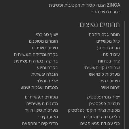
ZINGA הגנה קטודית אקטיבית ופסיבית
ייצור דגמים מהיר
תחומים נפוצים
חומרי גלם מתכת
ייעוץ סביבתי
כיול מכשירים
חומרים מסוכנים
הרמה ושינוע
טיפול בשפכים
עיבוד פח
בקרה ומדידה תעשייתית
ציוד בטיחות
בדיקה ובקרה תעשייתית
שירותי ניקוי תעשייתי
בקרה והינע
מערכות כיבוי אש
הובלה יבשתית
טיפול במים
אריזה ומילוי
זיהום אוויר
מלגזות ועגלות שינוע
ייצור גומי ופלסטיק
מפוחים תעשייתיים
תבניות לפלסטיק
מזגנים תעשייתיים
מכונות וציוד היקפי לפלסטיק
מערכות סינון אוויר
כלי עבודה חשמליים
מיזוג וקירור
כלי עבודה פניאומטיים
חדרי קירור והקפאה