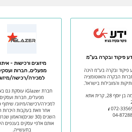
דע פיקוד ובקרה בע"מ
מיזוגים ורכישות - איתו
 פיקוד ובקרה בע"מ הינה
מפעלים, חברות ועסקי
ברות הבקרה והאוטומציה
למכירה/רכישה/מיזוג
תיקות והמובילות בישראל.
חברת iGlazer עוסקת גם
שלמה בן יוסף 28, קרית אתא
מפעלים, חברות ועסקים
למכירה/רכישה/מיזוג/ שיתוף 
072-3356
אחר וזאת בעקבות היכרות ר
04-8728
השנים (30 שנים)והאמון ש
אותם אלפי עסקים בענפים הש
בתעשייה.