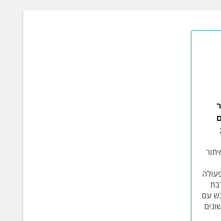
ר
ם
 באיתור
פעולה
בת
נרכש עם
ונים