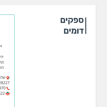
ספקים
דומים
י
ידע
מח
הוו
28227
970
822