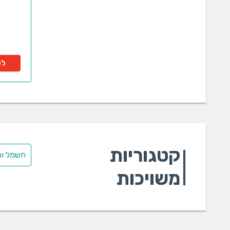
לפ
קטגוריות
חשמל ות
משויכות