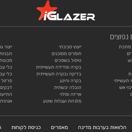
 נפוצים
 מתכת
ייעוץ סביבתי
ייצור ג
ים
חומרים מסוכנים
תבניות
וע
טיפול בשפכים
מכונות
בקרה ומדידה תעשייתית
כלי עב
ת
בדיקה ובקרה תעשייתית
כלי עב
י תעשייתי
בקרה והינע
פרזול 
בוי אש
הובלה יבשתית
דבקים 
אריזה ומילוי
התייעל
מלגזות ועגלות שינוע
אנרגיה
הלוואות בערבות מדינה
מאמרים
כניסת לקוחות
ה