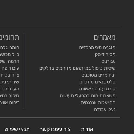
מאמרים
תחומים
מזגנים מיני מרכזיים
חומרי גלם
מסור דיסק
כיול מכשיר
עגורנים
הרמה ושינ
שיטות טיפול במי תהום מזוהמים בדלקים
עיבוד פח
ובחומרים מסוכנים
ציוד בטיחו
פלס בנאים מתכוונן
שירותי ניקו
קורס עזרה ראשונה
מערכות כי
משאבות חום במפעלי תעשייה
טיפול במים
התייעלות אנרגטית
זיהום אוויר
נעלי עבודה
אודות
צור עימנו קשר
תנאי שימוש