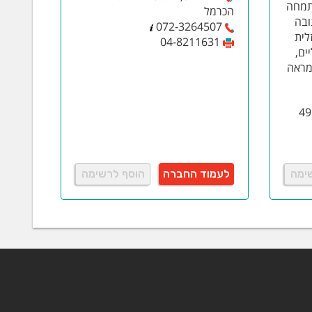
 המתמחה
הכרמל
ובה
072-3264507
לית
04-8211631
ים,
 מראה
ימה
לעמוד החברה
הוסף לרשימה