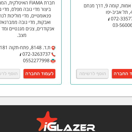
חברת FIAMA האיטלקית,
בית אמות, קומה 9, דרך מנחם
ביצור מדי גובה מפלס, מדי ג
פנאומטיים, מדי מוליכות לנוז
072-3357
ואבקות, מדי גובה ממברנאלי
03-5600
אנקודרים, צגים מגנטיים ומד
מצב.
ת.ד. 8148, פתח-תקוה 49181
072-3263737
0552277998
ד החברה
הוסף לרשימה
לעמוד החברה
הוסף לרש