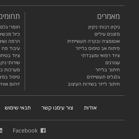
מאמרים
תחומים
ניקיון רבותי ניקיון
חומרי גלם
מזגנים עיליים
כיול מכשיר
אוטומציה ובקרה תעשייתית
הרמה ושינ
פיתוח אב טיפוס בלייזר
עיבוד פח
ציוד רפואי ומעבדתי
ציוד בטיחו
עגורנים
שירותי ניקו
חיתוך בלייזר
מערכות כי
גלגלים תעשייתים
טיפול במים
חיתוך לייזר בשירות העיצוב
זיהום אוויר
אודות
צור עימנו קשר
תנאי שימוש
Facebook