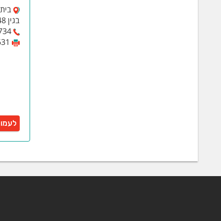
בגין 48, תל אביב-יפו
734
631
לעמו