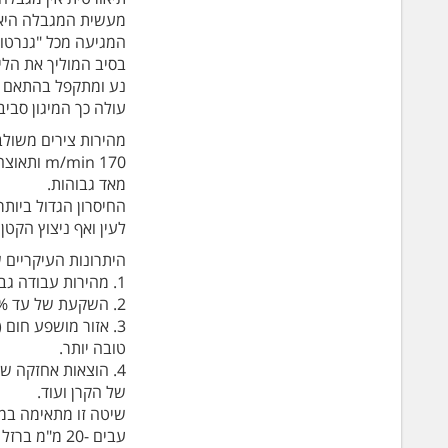
מעשית המגבלה היא ב
המגיעה מכל "גנרטור
בסיב המוליך את הליי
נע ומתקפל בהתאם לת
עולה כך המיגון סביב
מהירות צירים משולב
מאד גבוהות.
לעין ואף ניצוץ הקטן 
היתרונות העיקריים 
1. מהירות עבודה גבוהה יותר עד פי 3.
2. השקעת של עד 30% פחות אנרגיה לקבלת אותה עוצמת חיתוך.
טובה יותר.
4. הוצאות אחזקה ש
של הקרן ועוד.
שיטה זו מתאימה במי
עבים -20 מ"מ ברזל עם מקור לייזר בעוצמה של Kw 4.