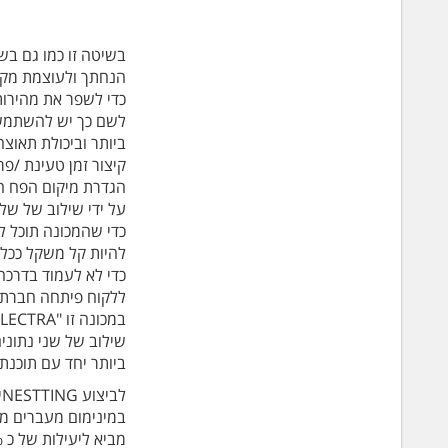
בשיטה זו כמו גם בש
הנחתך ולעוצמת מקור
כדי לשפר את מהירות 
ביותר וביכולת תאוצה
קיצור זמן טעינת /פר
הגדרת מיקום הפח ה
על ידי שילוב של שלוש
כדי שהמכונה תוכל ל
להיות קל משקל ככל 
כדי לא לעמוד בדרכה
ללקוח פיתחה חברת LVD מכונה לחיתוך בלייזר סיב בעלת מקור לייזר של חברת ROFIN מ-"
שילוב של שני נתוני
ביותר יחד עם תוכנת CADMAN L"
ל
במינימום מעברים מ
מביא ליעילות של כ 20% בזמן חיתוך פח אל מול מכונות של חברות אחרות וחיסכון באנרגיה.