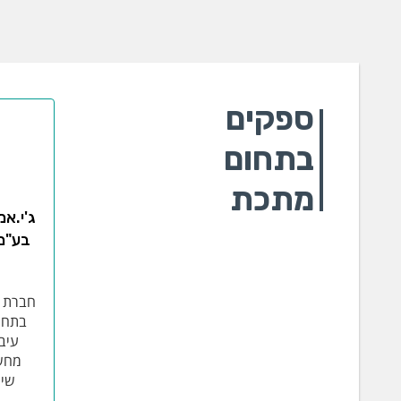
ספקים
בתחום
מתכת
ג'י.אמ
בע"מ/
חברת ג
בתחום
עיבו
שיר