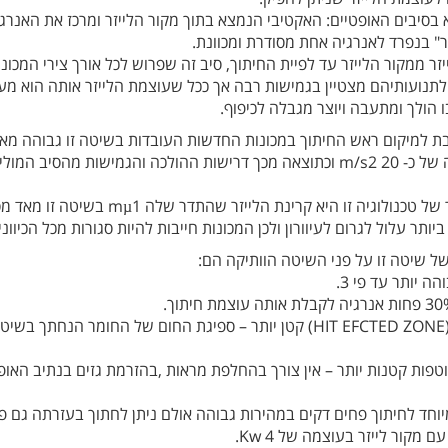
סיבים האופטיים: האקטיבי הנמצא בתוך מקור הלייזר ומרכז את האנרג
" בנפרד לאנרגיה אחת מסודרת ומכוונת.
זר ממקור הלייזר עד לפיית החיתוך, סיב זה שפרוש לכל אורך צירי המכונ
נועותיהם מצטיין בגמישות רבה אך ככל שעוצמת הלייזר אותה הוא מע
ו הולך ומתעבה ויוצר מגבלה לכיפוף.
ת למיקום ראש החיתוך במכונות החדשות העובדות בשיטה זו גבוהה מאד
m/min 170 ותאוצה של כ- m/s2 20 וכתוצאה מכך דרישות ההולכה והגמישות מהסיב המול
החיסרון הגדול ביותר של טכנולוגיה זו היא קרינת הלייזר שהתדר שלה mµ1 בשיט
ביותר עלול לגרום לעיוורון ולכן המכונות חייבות להיות סגורות מכל הכיווני
של שיטה זו על פני השיטה הוותיקה הם:
3. אזור מושפע חום (HIT EFCTED ZONE) קטן יותר – ספיגת החום של החומר הנחתך בשי
וטפות קטנות יותר – אין צורך בהחלפת מראות ,בהזרמת גזים בנתיב האופ
וחד לחיתוך פחים דקים במהירות גבוהה אולם ניתן לחתוך בעזרתה גם פ