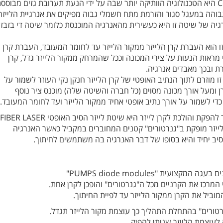
טכנולוגיית לייזר ה-Co היא הטכנולוגיה הוותיקה יותר שבה על ידי הנעת תערובת גזים מבוסס
גיה של שיטה זו היא כעשירית מהאנרגיה המוכנסת כלומר שיטה די בזבזנ
זו הוא העברת קרן הלייזר ממקור הלייזר עד לחומר המעובד, העברת קרן
 מראות הנעות על צירי המכונה וככל שהמרחק ממקור הלייזר גדל, קרן
רת ובכך מאבדים אנרגיה.
 מוזרם לתוך הנתיב האופטי של קרן הלייזר חנקן נקי העוזר לשמור על
רן ומעל אורך מכונה מסוים (כל חברה והשיטה שלה) מוכנס ציר נוסף
כדי לשמור על אורך נתיב אופטי אחיד ממקור הלייזר ועד לחומר המעובד.
ת והולכת לקרן לייזר היא שיטת לייזר הסיב האופטי FIBER LASER.
לייזר מופקת ב"גנרטורים" קטנים המחוברים במקביל כאשר האנרגיה
ב יחיד והיא בסופו של דבר האנרגיה בה משתמשים לחיתוך.
רטורים" בהתחלת התהליך כך עוצמת מקור הלייזר תגדל.
 לעוצמת הלייזר שניתן להפיק.