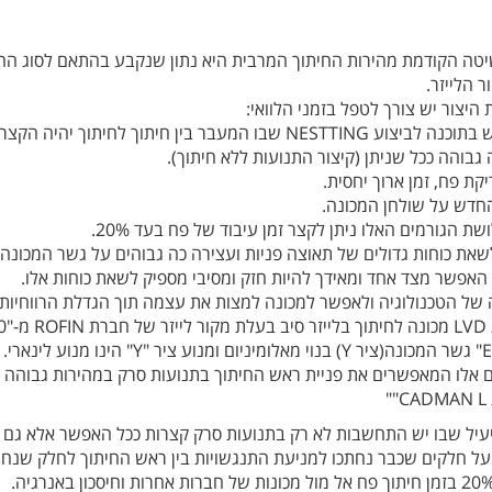
יטה הקודמת מהירות החיתוך המרבית היא נתון שנקבע בהתאם לסוג הח
 הלייזר.
היצור יש צורך לטפל בזמני הלוואי:
לשם כך יש להשתמש בתוכנה לביצוע NESTTING שבו המעבר בין חיתוך לחיתוך יהיה הקצר
 גבוהה ככל שניתן (קיצור התנועות ללא חיתוך).
יקת פח, זמן ארוך יחסית.
חדש על שולחן המכונה.
ת הגורמים האלו ניתן לקצר זמן עיבוד של פח בעד 20%.
שאת כוחות גדולים של תאוצה פניות ועצירה כה גבוהים על גשר המכונה
האפשר מצד אחד ומאידך להיות חזק ומסיבי מספיק לשאת כוחות אלו.
 של הטכנולוגיה ולאפשר למכונה למצות את עצמה תוך הגדלת הרווחיות
0".
במכונה זו "ELECTRA" גשר המכונה(ציר Y) בנוי מאלומיניום ומנוע ציר "Y" הינו מנוע לינארי.
ם אלו המאפשרים את פניית ראש החיתוך בתנועות סרק במהירות גבוהה
"
ביצוע NESTTINGיעיל שבו יש התחשבות לא רק בתנועות סרק קצרות ככל האפשר אלא גם
על חלקים שכבר נחתכו למניעת התנגשויות בין ראש החיתוך לחלק שנח