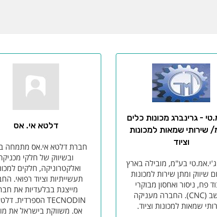
.טי - גרינברג מכונות כלים
דלטא אי. אס
 שירותי שמאות למכונות
וציוד
חברת דלטא אי.אס מתמחה בי
ובשיווק של חלקי מכניקה
'י.אמ.טי בע"מ, מובילה בארץ
ואלקטרוניקה, חלקים למכונ
 שיווק ומתן שירות למכונות
תעשייתיות וציוד רפואי. הח
ד פח, ניסור ואחסון מבוקרי
מייצגת בבלעדיות את חבר
מחשב (CNC). החברה מעניקה
TECNODIN הספרדית. דלט
ותי שמאות למכונות וציוד.
אס. משווקת בישראל את מוצ