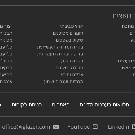
 נפוצים
 מתכת
ייעוץ סביבתי
ייצור ג
ים
חומרים מסוכנים
תבניות
וע
טיפול בשפכים
מכונות
בקרה ומדידה תעשייתית
כלי עב
ת
בדיקה ובקרה תעשייתית
כלי עב
י תעשייתי
בקרה והינע
פרזול 
בוי אש
הובלה יבשתית
דבקים 
אריזה ומילוי
התייעל
מלגזות ועגלות שינוע
אנרגיה
הלוואות בערבות מדינה
מאמרים
כניסת לקוחות
ה
office@iglazer.com
YouTube
Linkedin