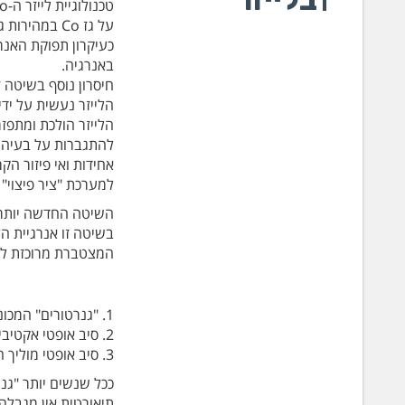
על גז Co במהירות גבוהה במעגל סגור והזרמת מתח חשמלי גבוה מפיקים את אנרגיית הלייזר.
כעיקרון תפוקת האנר
באנרגיה.
חיסרון נוסף בשיטה 
הלייזר נעשית על ידי
הלייזר הולכת ומתפז
להתגברות על בעיה זו
אחידות ואי פיזור הק
למערכת "ציר פיצוי" 
השיטה החדשה יותר להפק
בשיטה זו אנרגיית ה
המצטברת מרוכזת לסי
1. "גנרטורים" המכונים בעגה המקצועית "PUMPS diode modules"
2. סיב אופטי אקטיבי המרכז את הקרניים מכל ה"גנרטורים" והופכן לקרן אחת.
3. סיב אופטי מוליך המוביל את הקרן ממקור הלייזר עד לפיית החיתוך.
ככל שנשים יותר "גנ
תיאורטית אין מגבלה