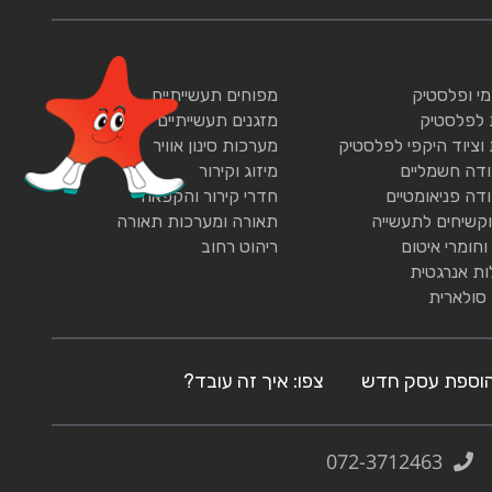
ומי ופלסטיק
מפוחים תעשייתיים
 לפלסטיק
מזגנים תעשייתיים
 וציוד היקפי לפלסטיק
מערכות סינון אוויר
ודה חשמליים
מיזוג וקירור
ודה פניאומטיים
חדרי קירור והקפאה
וקשיחים לתעשייה
תאורה ומערכות תאורה
וחומרי איטום
ריהוט רחוב
ות אנרגטית
 סולארית
וספת עסק חדש
צפו: איך זה עובד?
072-3712463