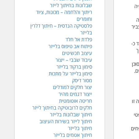
שבלונות בחיתוך לייזר
יה
ריתוך והלחמה – מכונות, ציוד
וחומרים
ה
פלסטיקה הנדסית – חיתוך דלרין
ביר
בלייזר
פלדת אל חלד
 כ-
פיתוח אב טיפוס בלייזר
יך
עיצוב תכשיטים
עיבוד שבבי – ייצור
ה זו מאד מסוכן
סימון ברקוד בלייזר
ם.
סימון בלייזר על מתכות
מסור דיסק
יצור חלקים למודלים
ייצור דגמים מהיר
חריטה אוטומטית
טה זו
חלקים לרובוטיקה בחיתוך לייזר
חיתוך שבלונות בלייזר
טי
חיתוך לייזר בשירות העיצוב
חיתוך בלייזר
חים
חיתוך אטמים בלייזר