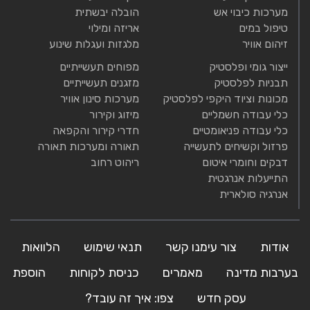
מערכות כיבוי אש
הובלה יבשתית
טיפול במים
אריזה ומילוי
זיהום אוויר
מלגזות ועגלות שינוע
ייצור גומי ופלסטיק
מפוחים תעשייתיים
תבניות לפלסטיק
מזגנים תעשייתיים
מכונות וציוד היקפי לפלסטיק
מערכות סינון אוויר
כלי עבודה חשמליים
מיזוג וקירור
כלי עבודה פניאומטיים
חדרי קירור והקפאה
פרזול וקשיחים לתעשייה
תאורה ומערכות תאורה
דבקים וחומרי איטום
ריהוט רחוב
התייעלות אנרגטית
אנרגיה סולארית
אודות
צור עימנו קשר
תנאי שימוש
הלוואות
בערבות מדינה
מאמרים
כניסת לקוחות
הוספת
עסק חדש
צפו: איך זה עובד?