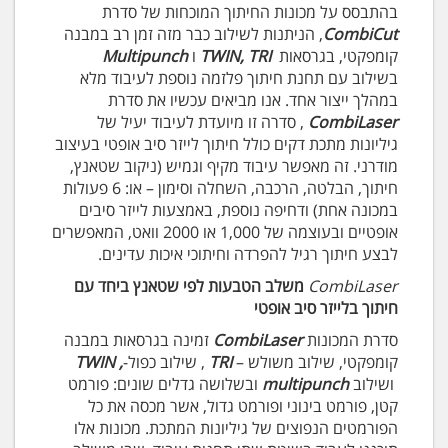
בהתבסס על מכונות החיתוך המוכחות של סדרת
CombiCut
, הניתנות לשילוב כבר מזה זמן רב במבנה
קומפקטי, בגרסאות
TWIN, TRI
ו
Multipunch
בשילוב עם תחנת חיתוך פלזמה נוספת לעיבוד מלא
במהלך ייצור אחד. אנו מביאים עכשיו את סדרת
CombiLaser
, סדרה זו מיועדת לעיבוד יעיל של
גיליונות מתכת דקים כולל חיתוך לייזר סיב אופטי בעיצוב
מודרני. זה מאפשר עיבוד מקיף וגמיש (ניקוב שטאנץ,
חיתוך, הבלטה, הרכבה, השחלה וסימון – או: 6 פעולות
במכונה אחת) ודחיפה נוספת, באמצעות לייזר סיבים
אופטיים ובעוצמה של 1,000 או 2000 וואט, המאפשרים
לבצע חיתוך רגיל להפרדה וחיתוכי איכות עדינים.
CombiLaser
משלב הטבעות לפי שטאנץ ביחד עם
חיתוך בלייזר סיב אופטי
סדרת המכונות
CombiLaser
זמינה בגרסאות במבנה
קומפקטי, שילוב משולש –
TRI
, שילוב כפול-
,
TWIN
ושילוב
multipunch
ובשלושה גדלים שונים: פורמט
קטן, פורמט בינוני ופורמט גדול, אשר מכסה את כל
הפורמטים הנפוצים של גיליונות המתכת. מכונות אלו