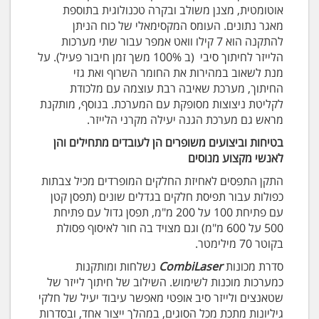
אוטומטית, מצנן משולב ובקרה טכנולוגית בתוספת
מאגר נתונים. העומס המקסימאלי של כוח הניתן
להתקנה הוא 7 קילו וואט אמפר עבור שתי מערכות
הלייזר לחיתוך סיבי (ב 100% משך זמן חיבור פעיל). על
מנת לשאוב במהירות את החומר השרוף ואת גזי
החיתוך, מערכת שאיבה רבת עוצמה עם מלכודת
לקליטת ניצוצות מסופקת עם המערכת. בנוסף, מותקנת
מראש גם מערכת הגנה יעילה מקרני הלייזר.
בטיחות וביצועים משופרים הן לעובדים מתחילים והן
לאנשי מקצוע מנוסים
התקן התפסים לאחיזת החלקים המופרדים מכיל צבתות
כפולות עבור תפיסת חלקים בגדלים שונים (תפסן קטן
עם פתיחת 100 על 200 מ"מ, תפסן גדול עם פתיחת
500 על 600 מ"מ) וגם מצויד בה חור לאיסוף פסולת
בקוטר 70 מילימטר.
סדרת מכונות
CombiLaser
נשלחות ומותקנות
כמערכות מוכנות לשימוש. השילוב של חיתוך לייזר של
שטאנצים ולייזר סיב אופטי מאפשר עיבוד יעיל של חלקי
גיליונות מתכת מכל הסוגים, במהלך ייצור אחד, ובסדרות