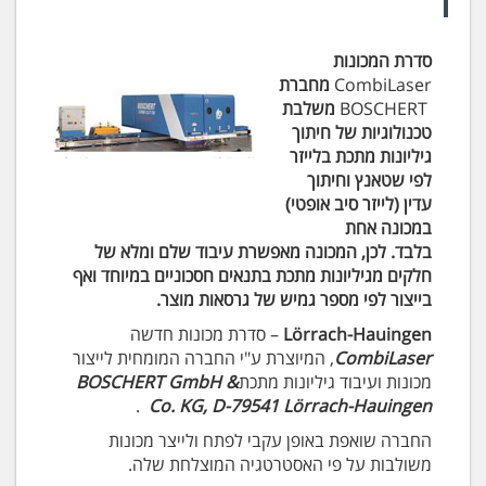
סדרת המכונות
CombiLaser
מחברת
BOSCHERT
משלבת
טכנולוגיות של חיתוך
גיליונות מתכת בלייזר
לפי שטאנץ וחיתוך
עדין (לייזר סיב אופטי)
במכונה אחת
בלבד.
לכן, המכונה מאפשרת עיבוד שלם ומלא של
חלקים מגיליונות מתכת בתנאים חסכוניים במיוחד ואף
בייצור לפי מספר גמיש של גרסאות מוצר.
Lörrach-Hauingen
– סדרת מכונות חדשה
CombiLaser
, המיוצרת ע"י החברה המומחית לייצור
מכונות ועיבוד גיליונות מתכת
BOSCHERT GmbH &
.
Co. KG, D-79541 Lörrach-Hauingen
החברה שואפת באופן עקבי לפתח ולייצר מכונות
משולבות על פי האסטרטגיה המוצלחת שלה.