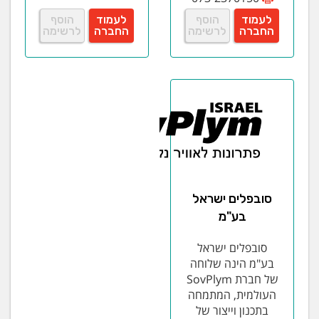
לעמוד
הוסף
לעמוד
הוסף
החברה
לרשימה
החברה
לרשימה
סובפלים ישראל
בע"מ
סובפלים ישראל
בע"מ הינה שלוחה
של חברת SovPlym
העולמית, המתמחה
בתכנון וייצור של