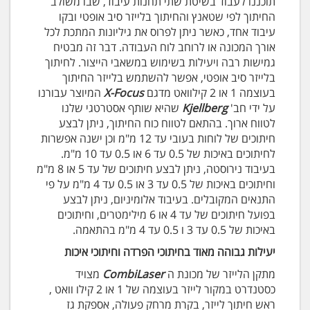
תוכננו לעבוד בשיטת שתי תחנות עיבוד, שבו משולב
החיתוך לפי שטאנץ והחיתוך בלייזר סיב אופטי ובקו
עיבוד אחד, כאשר ניתן לפרוס את גיליונות המתכת לכל
אורך המכונה או לרוחב לוח העבודה. דבר זה מבטיח
גמישות רבה ויעילות בשימוש במשאבי הייצור. לחיתוך
בלייזר סיב אופטי, אפשר להשתמש בלייזר החיתוך
בעוצמה 1 או 2 קילוואט מדגם
X-Focus
המיוצר עבורנו
על ידי חב'
Kjellberg
שהיא שותף אסטרטגי שלנו
לטווח ארוך. בהתאם לטווח כוח החיתוך, ניתן לבצע
חיתוכים של לוחות בעובי עד 12 מ"מ וכן ישנה אפשרות
לחיתוכים באיכות של 0.5 עד 6 או 0.5 עד 10 מ"מ.
בעיבוד נירוסטה, ניתן לבצע חיתוכים של עד 5 או 8 מ"מ
וחיתוכים באיכות של 0.5 עד 3 או 0.5 עד 4 מ"מ על פי
התנאים המקובלים. בעיבוד אלומיניום, ניתן לבצע
בפועל חיתוכים של עד 4 או 6 מילימטרים, וחיתוכים
באיכות של 0.5 עד 3 ו 0.5 עד 4 מ"מ בהתאמה.
יעילות גבוהה מאוד בחיתוכי הפרדה וחיתוכי איכות
מתקן הלייזר של מכונת ה
CombiLaser
מצויד
כסטנדרט במקור לייזר בעוצמה של 1 או 2 קילו וואט ,
ראש חיתוך לייזר, בקרת מרחק פעולה, אספקת גז