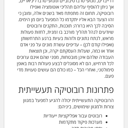
דרייברים, מנועי סרבו סיבוביים ומנועי סרבו ליניאריים,
אך ניתן להוסיף עליהם תהליכי אוטומציה ואפילו
רובוטיקה. תחום זה מתפתח מאד בשנים אלה, ומובן כי
זהו הצעד הבא אליו יתקדמו כל המפעל ביום מן הימים.
הסיבה לכך היא ברורה: תוכנות, התקנים ורובוטים
שיודעים לנהל תהליך מורכב בו זמנית, לחזות פעולות
מראש, לנתח נתונים ולזהות בעיות ברגע התרחשותן
(ואפילו קודם לכן) – עדיפים עשרת מונים על פני אדם
אחד או כמה, שעלות העסקתם יקרה, וכן תוצאות
העבודה שלהם אינן מובטחות, מפני שהם אינם ערוכים
לכל תרחיש, הם לא מסוגלים לבצע פעולות רבות באופן
סימולטני, ואחרי הכל – כמו כולם הם עושים טעויות מדי
פעם.
פתרונות רובוטיקה תעשייתית
הרובוטיקה התעשייתית יכולה להגיע למפעל במגוון
צורות ולמגוון שימושים, ביניהם:
רובוטים עבור אפליקציות ייעודיות
מערכות פיקוד מתקדמות