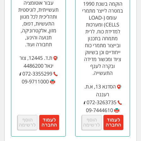
עבור אוטומציה
הוקמה בשנת 1990
תעשייתית, לוגיסטית
במטרה לייצר מתמרי
ותהליכית לכל מגוון
עומס (LOAD-
התעשיות, דפוס,
CELLS) ומערכות
מזון, אלקטרוניקה,
למדידת כוח. לרית
תנועה והינע,
מתמחה בתכנון
תחבורה ועוד.
ובייצור מתמרי כוח
ייחודיים וכן בשיווק
ת.ד. 12445, צור
ציוד ומכשור מדידה
יגאל 4486200
ובקרה לענף
התעשייה.
072-3355299
09-9711000
הסדנא 13, א.ת.
רעננה
072-3263735
09-7444610
לעמוד
הוסף
לעמוד
הוסף
החברה
לרשימה
החברה
לרשימה