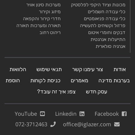
מכונות וציוד היקפי לפלסטיק
מערכות סינון אוויר
כלי עבודה חשמליים
מיזוג וקירור
כלי עבודה פניאומטיים
חדרי קירור והקפאה
פרזול וקשיחים לתעשייה
תאורה ומערכות תאורה
דבקים וחומרי איטום
ריהוט רחוב
התייעלות אנרגטית
אנרגיה סולארית
אודות
צור עימנו קשר
תנאי שימוש
הלוואות
בערבות מדינה
מאמרים
כניסת לקוחות
הוספת
עסק חדש
צפו: איך זה עובד?
YouTube
Linkedin
Facebook
072-3712463
office@iglazer.com