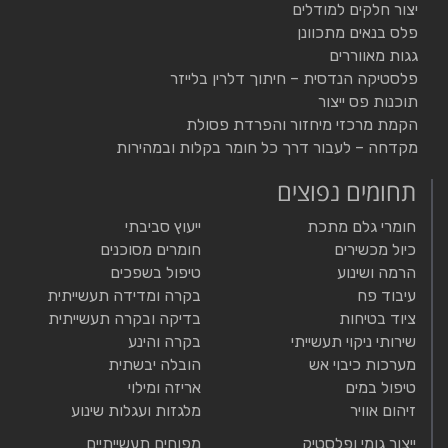
יצור חלקים למודלים
פלס בנאים מתכוונן
גגות מאווררים
פלסטיקה הנדסית – חיתוך דלרין בלייזר
תוכנות פס ייצור
הקמת מרכזי מיחזור והפרדת פסולת
מקדחה – לעבור דרך כל חומר בקלות ובמהירות
תחומים נפוצים
חומרי גלם מתכת
ייעוץ סביבתי
כיול מכשירים
חומרים מסוכנים
הרמה ושינוע
טיפול בשפכים
עיבוד פח
בקרה ומדידה תעשייתית
ציוד בטיחות
בדיקה ובקרה תעשייתית
שירותי ניקוי תעשייתי
בקרה והינע
מערכות כיבוי אש
הובלה יבשתית
טיפול במים
אריזה ומילוי
זיהום אוויר
מלגזות ועגלות שינוע
ייצור גומי ופלסטיק
מפוחים תעשייתיים