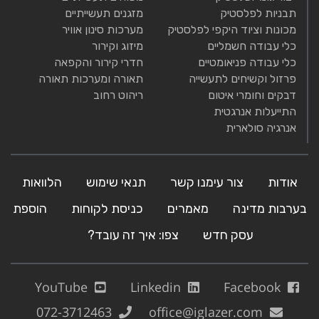
תבניות לפלסטיק
מזגנים תעשייתיים
מכונות וציוד היקפי לפלסטיק
מערכות סינון אוויר
כלי עבודה חשמליים
מיזוג וקירור
כלי עבודה פניאומטיים
חדרי קירור והקפאה
פרזול וקשיחים לתעשייה
תאורה ומערכות תאורה
דבקים וחומרי איטום
ריהוט רחוב
התייעלות אנרגטית
אנרגיה סולארית
אודות
צור עימנו קשר
תנאי שימוש
הלוואות
בערבות מדינה
מאמרים
כניסת לקוחות
הוספת
עסק חדש
צפו: איך זה עובד?
YouTube
Linkedin
Facebook
072-3712463
office@iglazer.com