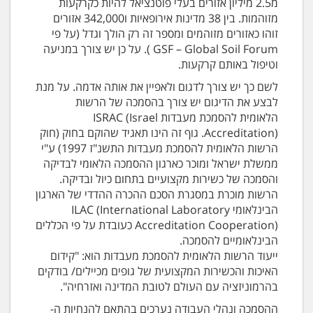
מ2.5 מיליון אזורים בעלי פוטנציאל להיות כקרקעות
מזוהמות. בין 38 מדינות אירופאיות ו342,000 אזורים
זוהו כאזורים מזוהמים ומספר זה רק הולך וגדל (על פי
GSF – Global Soil Forum ). על כן יש צורך במניעה
וטיפול באותם קרקעות.
לשם כך יש צורך לדגום ולאפיין את אותה אדמה. על מנת
לבצע את הדיגום יש צורך בהסמכה של הרשות
הלאומית להסמכת מעבדות ISRAC (Israel
Accreditation). גוף זה הינו תאגיד שהוקם בחוק (חוק
הרשות הלאומית להסמכת מעבדות התשנ"ז 1997) ע"י
ממשלת ישראל ומוכר כארגון ההסמכה הלאומי לבדיקה
והסמכה של כשירות מקצועיים בתחום כיול ובדיקה.
הרשות מוכרת במסגרת הסכם ההכרה ההדדי של הארגון
הבינלאומי ILAC (International Laboratory
Accreditation Cooperation) כעובדת על פי הכללים
הבינלאומיים להסמכה.
ייעוד הרשות הלאומית להסמכת מעבדות הוא: "קידום
האיכות והכשירות המקצועית של גופים מכיילים/ בודקים
בהרמוניזציה עם העולם לטובת המדינה ואזרחיה".
ההסמכה ונהלי העבודה נערכים בהתאם להנחיות ה-