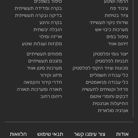
הרמה ושינוע
טיפול בשפכים
עיבוד פח
בקרה ומדידה תעשייתית
ציוד בטיחות
בדיקה ובקרה תעשייתית
שירותי ניקוי תעשייתי
בקרה והינע
מערכות כיבוי אש
הובלה יבשתית
טיפול במים
אריזה ומילוי
זיהום אוויר
מלגזות ועגלות שינוע
ייצור גומי ופלסטיק
מפוחים תעשייתיים
תבניות לפלסטיק
מזגנים תעשייתיים
מכונות וציוד היקפי לפלסטיק
מערכות סינון אוויר
כלי עבודה חשמליים
מיזוג וקירור
כלי עבודה פניאומטיים
חדרי קירור והקפאה
פרזול וקשיחים לתעשייה
תאורה ומערכות תאורה
דבקים וחומרי איטום
ריהוט רחוב
התייעלות אנרגטית
אנרגיה סולארית
אודות
צור עימנו קשר
תנאי שימוש
הלוואות