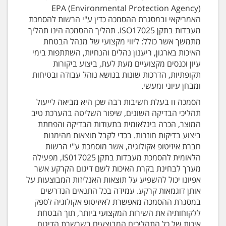
EPA (Environmental Protection Agency)
האמריקאי ובמסגרת ההסמכה כדין ע"י הרשות להסמכת
מעבדות בתקן ISO17025. תהליך ההסמכה הינו תהליך
מתמשך אשר כולל: ליווי מקצועי של מנהל הבטחת
האיכות בארגון, ריענון נהלים והנחיות, השתתפות בימי
עיון וכנסים מקצועיים מעת לעת, ביצוע ביקורות
תקופתיות, הדרכות שונות בנושא נוהל עבודה ובטיחות
ומבחן עיוני ומעשי.
הסמכה זו בעלת חשיבות רבה שכן היא מביאה לייעול
תהליכי הבדיקה השונים, שיפור השליטה בהערכת טיב
המוצר, הכרה בינלאומית בתעודות הבדיקה והפחתת
ביצוע בדיקות חוזרות. בכדי לקבל תוצאות מהימנות
חברת איזיטופ אקולוגיה, אשר מוסמכת ע"י הרשות
הלאומית להסמכת מעבדות בתקן IS017025, מפעילה
מערך לבחינת בקרת האיכות לשם דיגום הקרקע אשר
אפיונו יכול להשפיע על תוצאות האנליזות המבוצעות על
אותן דוגמאות קרקע. עמידה בכל התנאים הנדרשים
במסגרת ההסמכה מאפשרת לאיזיטופ אקולוגיה לספק
ללקוחותיה את השירות המקצועי ביותר, תוך הבטחת
איכות של כל התהליכים המבוצעים בשרשרת הדיגום.