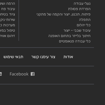
נעלי עבודה
הרמה ושינ
הפרדת פסולת
עיבוד פח
פיתוח, תכנון, ייצור והקמה של מתקני
ציוד בטיחו
התפלה
שירותי ניקו
כלי יהלום
מערכות כי
עיבוד שבבי – ייצור
טיפול במים
חיתוך בלייזר בתחום האופנה
זיהום אוויר
כלי עבודה פנאומטיים
אודות
צור עימנו קשר
תנאי שימוש
Facebook