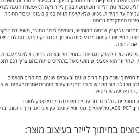
ממוחשב מאפיין את מידות החלק בדיוק רב ובסיבולות מותרות והוא זה
חלק. טכנולוגית הלייזר משתמשת בקרן לייזר דקה המאפשרת הגעה לפרט
שמירה על המידות. מכיוון שלא קיימת תזוזה במיקום בזמן עיבוד החומר,
פירוט המתקבלת גבוהה.
מכות על קובץ שרטוט ממוחשב, כאמצעי ליצור המוצר, מאפשרת הפקה
צר. המיידיות הקיימת מרגע סיום התכנון והכנת הקובץ ועד תחילת הייצו
את המוצר.
לוגיה יכולת להפיק דגם אחד במחיר זול ובצורה מהירה וללא כלי עבודה
, שהלייזר הוא אמצעי שימושי מאוד בתהליכי פיתוח בהם צריך דגם לתכנו
 החיתוך שונה בין חומרים שונים ובעוביים שונים. בחומרים מסוימים
ק מקבל גימור מלוטש וסופי בזמן שבעיבוד חומרים אחרים לעתים יש צו
 כמו צביעה או ליטוש.
ן החומרים גדול ובמבחר עוביים משתנה כמו: פלסטיק לסוגיו
(אקריל/פרספקס, דלרין, ABS, PET, פוליאתילן), גומי וסיליקונים, עץ ולבידים, דרך מתכות, בד
צים בחיתוך לייזר בעיצוב מוצר: