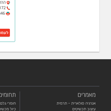
ההדס 2, או
172
846
לעמו
מאמרים
תחומים
אנרגיה סולארית - תרמית
חומרי גלם
עיצוב תכשיטים
כיול מכשיר