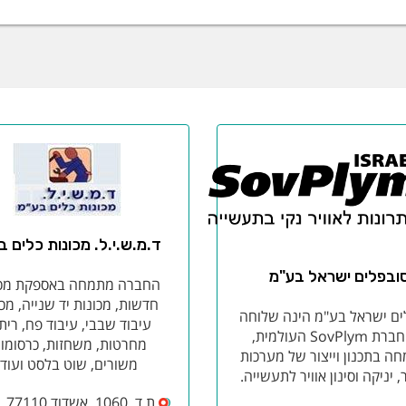
ד.מ.ש.י.ל. מכונות כלים ב
ובפלים ישראל בע"מ
החברה מתמחה באספקת מכו
חדשות, מכונות יד שנייה, מכו
ים ישראל בע"מ הינה שלוחה
עיבוד שבבי, עיבוד פח, ריתו
של חברת SovPlym העולמית,
מחרטות, משחזות, כרסומות
ה בתכנון וייצור של מערכות
משורים, שוט בלסט ועוד.
ר, יניקה וסינון אוויר לתעשייה.
ת.ד. 1060, אשדוד 77110