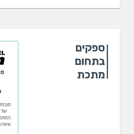
ספקים
בתחום
מתכת
ס
סובפל
המתמח
איוורו