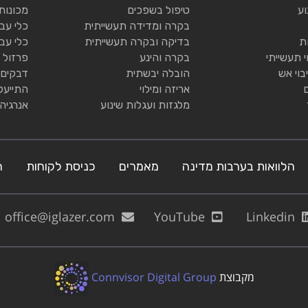
וע
טיפול בשפכים
מכונות
בקרה ומדידה תעשייתית
כלי עב
ת
בדיקה ובקרה תעשייתית
כלי עב
י תעשייתי
בקרה והינע
פרזול 
בוי אש
הובלה יבשתית
דבקים 
אריזה ומילוי
התייעל
מלגזות ועגלות שינוע
אנרגיה
הלוואות בערבות מדינה
מאמרים
כניסת לקוחות
ה
office@iglazer.com
YouTube
Linkedin
מקבוצת
Connvisor Digital Group