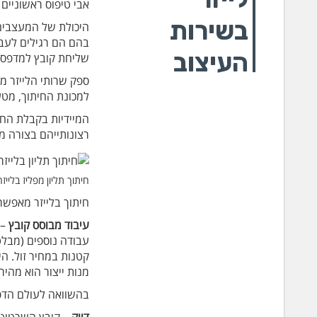
אבי טיפוס ראשוניים 
בשירות
היכולת של המעצבים
בהם הם רגילים לעבו
העיצוב
שליחת קובץ למדפס
ספק שרותי הלייזר מ
למכונת החיתוך, מטע
המיידיות בקבלת הח
רצונותייהם בצורה מ
חיתוך תליון מפליז בלייזר. ביצוע וצי
חיתוך בלייזר מאפשר
עיבוד מבוסס קובץ
– 
עבודה נוספים (מבלט/
קטנות במחיר זול. הי
מנות ייצור הוא מהיר
בהשוואה לעולם הדפוס