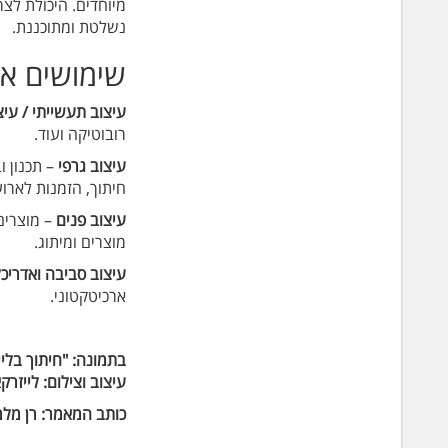
מיוחדים. היכולת לצ
נשלטת ומתוכננת.
שימושים אפ
עיצוב תעשייתי / עי
רובוטיקה ועוד.
עיצוב גרפי
– תכנון ו
חיתוך, הזמנות לארוע
עיצוב פנים
– מוצרים 
מוצרים ומיתוג.
עיצוב סביבה ואדריכ
ארכיטקטוני.
בתמונה: "חיתוך בליי
עיצוב וצילום: לייזרקאט4 – פתרונות חיתוך בל
כותב המאמר: רן מלמד, חברת לייזרקאט