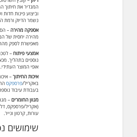
דיוק
– קובץ השרטוט ה
המגדיר את חיתוך ה
וביצוע פינות חדות ו
נשמר הדיוק ורמת ה
אספקה מהירה
– הסת
מהירה יחסית של המו
מאפשרת לספק מהר 
אמצעי פיתוח
– לטכנו
נוספים בתהליך. מכאן
אופי המוצר העתידי.
איכות החיתוך
– איכות
באקריל/
פרספקס
החל
בעבודת עיבוד נוספת,
מגוון החומרים
– מגוו
עורות, קרטון ונייר.
שימושים נפו