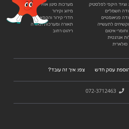
 וציוד היקפי לפלסטיק
מערכות סינון אוויר
ודה חשמליים
מיזוג וקירור
ודה פניאומטיים
חדרי קירור והקפאה
וקשיחים לתעשייה
תאורה ומערכות תאורה
וחומרי איטום
ריהוט רחוב
ות אנרגטית
 סולארית
וספת עסק חדש
צפו: איך זה עובד?
072-3712463