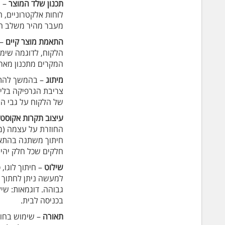
תכנון שלד המוצר
– ח
לוחות אלקטרוניים, ח
מעבר מהיר משלב הת
התאמת מוצר קיים
– 
הלקוח, לדוגמה שימוש
המקרים מתכנון מארז
מיתוג
– בהמשך להתאמ
צריבת הגרפיקה בליי
של הלקוח על גבי המ
עיצוב תקרות אקוסטי
החוזרת על עצמה (מ
חיתוך משתנה בהתאם
חלקים שכל חלק יהיה
שילוט
– חיתוך לוגו,
למעשה ניתן לחתוך כ
גבוהה. דוגמאות: שי
בכניסה לבית.
תאורה
– שימוש בחומר