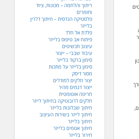
ריתוך והלחמה – מכונות, ציוד
ים
וחומרים
פלסטיקה הנדסית – חיתוך דלרין
בלייזר
פלדת אל חלד
ר
פיתוח אב טיפוס בלייזר
עיצוב תכשיטים
עיבוד שבבי – ייצור
סימון ברקוד בלייזר
ן
סימון בלייזר על מתכות
מסור דיסק
יצור חלקים למודלים
רך
ייצור דגמים מהיר
חריטה אוטומטית
חלקים לרובוטיקה בחיתוך לייזר
חיתוך שבלונות בלייזר
ים,
חיתוך לייזר בשירות העיצוב
חיתוך בלייזר
חיתוך אטמים בלייזר
חירור בלייזר