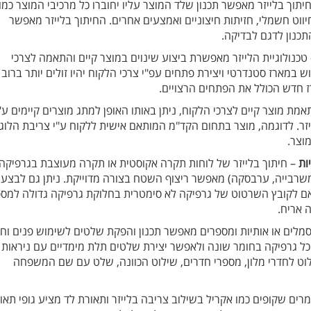
יתוך בלייזר מאפשר תכנון שלד המוצר עליו יחוברו כל מרכיבי המוצר כמו
יווט חשמלי, חזיתות חיצוניים ואמצעים אחרים. החיתוך בלייזר מאפשר
כנון לדגם לבדיקה.
טכנולוגיית הלייזר מאפשרת ביצוע שינוים במוצר קיים והתאמה לצרכי
 במארז סטנדרטי ויצירת פתחים עפ"י צרכי הלקוח יהיו זולים יותר ברוב
 חדש הכולל את הפתחים הרצויים.
ת מוצר קיים לצרכי הלקוח, ניתן באותו האופן למתג מוצרים קיימים ע"
זר. לדוגמה, מוצר בתחום הקד"מ המותאם אישית ללקוח ע"י צריבת הלוגו
וצר.
ות
– חיתוך בלייזר של לוחות תקרה אקוסטית או תקרה מעוצבת בגרפיקה
שרבייה, ערבסקה) מאפשר ריצוף השטח בצורה מדוייקת. ניתן גם לבצע
 לקובץ השרטוט של גרפיקה לא סימטרית בחלוקת גרפיקה גדולה למס
 אריח.
 סמלים או אותיות ומספרים מאפשר תכנון והפקת שלטים לשימוש פנים וחו
ל גרפיקה בחומר שונה ולאפשר יצירת שלטים תלת מימדיים עם ניראות
לוט לחדרי מלון, מספרי חדרים, שילוט הכוונה, שלט עם שם המשפחה
ים שקופים כמו אקריל בשילוב צריבה בלייזר ותאורת לד מציע גופי תאו