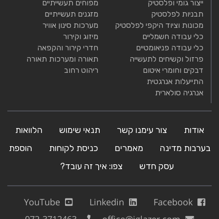
ייצור גומי ופלסטיק
מפוחים תעשייתיים
תבניות לפלסטיק
מזגנים תעשייתיים
מכונות וציוד היקפי לפלסטיק
מערכות סינון אוויר
כלי עבודה חשמליים
מיזוג וקירור
כלי עבודה פניאומטיים
חדרי קירור והקפאה
פרזול וקשיחים לתעשייה
תאורה ומערכות תאורה
דבקים וחומרי איטום
ריהוט רחוב
התייעלות אנרגטית
אנרגיה סולארית
אודות
צור עימנו קשר
תנאי שימוש
הלוואות
בערבות מדינה
מאמרים
כניסת לקוחות
הוספת
עסק חדש
צפו: איך זה עובד?
YouTube
Linkedin
Facebook
072-3712463
office@iglazer.com