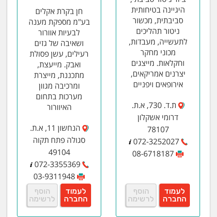
היגיינה בטיחותית
חן בקרת אקלים
סביבתית, מכשור
בע"מ מספקת מענה
ניטור תהליכים
לבעיות אוורור
לתעשייה, מעבדות,
ושאיבה של גזים
מכוני מחקר
רעילים, עשן פסולת
וחקלאות. מייצגים
ואבק. מייעצת,
יצרנים אמריקאים,
מתכננת, מייצרת
אירופאים ויפניים
ומרכיבה מגוון
מערכות בתחום
ת.ד. 730, א.ת.
האיוורור
דרומי אשקלון
הנחשון 11, א.ת.
78107
סגולה פתח תקוה
072-3252027
49104
08-6718187
072-3355369
03-9311948
לעמוד
הוסף
לעמוד
הוסף
החברה
לרשימה
החברה
לרשימה