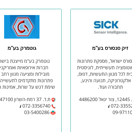
זיק סנסורס בע"מ
גוטמרק בע"מ
סורס ישראל, מספקת פתרונות
גוטמרק בע"מ מייצגת בישר
וטומציה תעשייתית, לוגיסטית
חברות אירופאיות ואמריקני
ית לכל מגוון התעשיות, דפוס,
מובילות ומציעה מגוון רחב 
, אלקטרוניקה, תנועה והינע,
פתרונות מתקדמים לתעשייה,
תחבורה ועוד.
שימת דגש על שרות, אמינות וא
448620
ת.ד. 37 רמת-השרון 47100
072-3356740
072-3355
03-5400286
09-9711