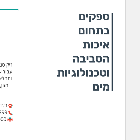
ספקים
בתחום
איכות
הסביבה
זיק סנ
וטכנולוגיות
עבור א
ותהליכ
מים
מזון
ת.ד. 12445, צור יגאל 0
299
000