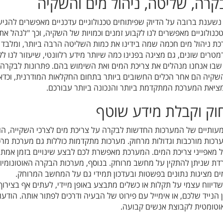
קרה, שליטה, ניהול מים והשקיה
שענת ברובה על הדיוק שפיתוחים טכנולוגיים עדכניים מאפשרים להגיע
טכנולוגיים מאפשרים לנו לקבוע זמנים וכמויות של השקיה, וכך "לנהל את
ת ניהול מים חכמה שמה בידינו את כמות השליטה הרבה ביותר, ומלבד
טרים שונים, גם מציגה בפנינו כמה שיותר מידע רלוונטי, שיעזור לנו ל
שבו אנחנו מנהלים את צריכת המים ואת השימוש בהם. פתרונות לבקרה,
השקיה הם אחר הכלים החשובים ביותר בתחום החקלאות המודרנית, וכדא
ציאת המערכת המתקדמת ביותר והנכונה ביותר עבורכם.
וק וקבלת מידע שוטף
עותיים של המערכות החדשות לבקרה על צריכת מים לצרכי השקייה, הו
רכות מורכבות וגדולות מרחוק. מערכות מתקדמות כוללות גם מערכת מרכ
 מאפייני צריכת המים. המערכת מאפשרת לכם לבצע שינויים בזמן אמת
ת שניתן להתקין על מחשב מרוחק. בנוסף, מערכות הבקרה האוטונומיו
ם מציגות נתונים בפשטות ובעדכון תמידי גם על המחשב המרוחק.
יווח עצמי על תקלות או כשלים מתבצע באופן מיידי, לעתים אף בצירוף
הנייד שלכם, או אימייל עם פירוט של הבעיה ודרכים לפתור אותה. הודעו
אוטומטית לקבוצת אנשים קבועה.