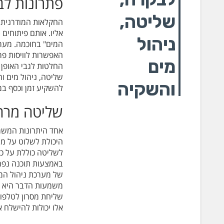
פתרונות לב
שליטה,
החקלאות המודרנית נ
אליו. אותם פיתוחים 
ניהול
המים" בחוכמה. מערכ
האפשרות לוויסות פרמ
מים
החלטות לגבי האופן 
שליטה, ניהול מים ו
והשקיה
להשקיע זמן וכסף במ
שליטה מרח
אחד היתרונות המשמ
היכולת לשלוט על מע
לשליטה כוללת על כל
באמצעות תוכנה נפרד
של מערכת ניהול המי
משמעות הדבר היא שד
שליחת מסרון לטלפון 
אלו יכולות להישלח 