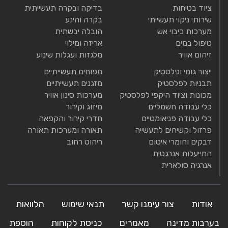
ציוד בטיחות
בדיקה ובקרה תעשייתית
שירותי ניקוי תעשייתי
בקרה והינע
מערכות כיבוי אש
הובלה יבשתית
טיפול במים
אריזה ומילוי
זיהום אוויר
מלגזות ועגלות שינוע
ייצור גומי ופלסטיק
מפוחים תעשייתיים
תבניות לפלסטיק
מזגנים תעשייתיים
מכונות וציוד היקפי לפלסטיק
מערכות סינון אוויר
כלי עבודה חשמליים
מיזוג וקירור
כלי עבודה פניאומטיים
חדרי קירור והקפאה
פרזול וקשיחים לתעשייה
תאורה ומערכות תאורה
דבקים וחומרי איטום
ריהוט רחוב
התייעלות אנרגטית
אנרגיה סולארית
אודות
צור עימנו קשר
תנאי שימוש
הלוואות
בערבות מדינה
מאמרים
כניסת לקוחות
הוספת