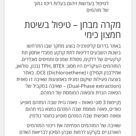
לטיפול בעדשות זיהום בעלות ריכוז נמוך
של מזהמים
מקרה מבחן – טיפול בשיטת
חמצון כימי
באתר בדרום קליפורניה בוצע מחקר שבו התרחשו
בשנות השבעים דליפות לתת קרקע ממכלי אחסון תת
קרקעיים של דלקים, פסולת שמנים וממיסים מוכלרים.
המזהמים העיקריים היו מסוג: TPH, BTEX (בנזן, טולואן,
אתילבנזן וקסילן) ו DCE (Dichloroethene). באתר
בוצעה פעילות שיקום זמנית באמצעות שאיבה דו פאזית
(Dual-Phase extraction) – שאיבה במקביל של
הפאזה הגזית והפאזה המומסת של המזהם.
(קיימות 3 סוגי פאזות – פאזה גזית שבה המזהם מופיע
כאדים, פאזה מומסת שבה המזהם נמצא במי תהום
ופאזה חופשית שבה המזהם מופיע כחומר גולמי).
שאיבה של המזהמים הפחיתה את ריכוזי המזהמים
האורגניים בקרקע לרמות שבהן הסיכון לבריאות האדם