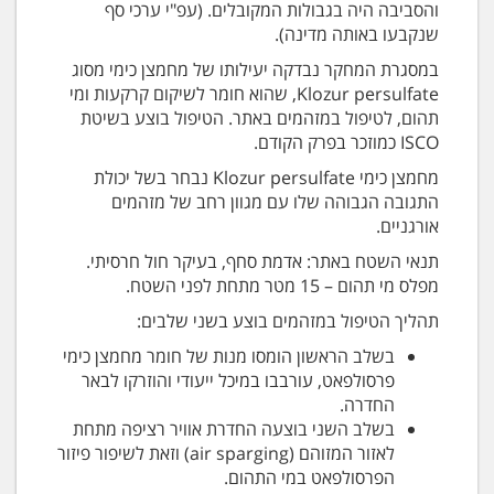
והסביבה היה בגבולות המקובלים. (עפ"י ערכי סף
שנקבעו באותה מדינה).
במסגרת המחקר נבדקה יעילותו של מחמצן כימי מסוג
Klozur persulfate, שהוא חומר לשיקום קרקעות ומי
תהום, לטיפול במזהמים באתר. הטיפול בוצע בשיטת
ISCO כמוזכר בפרק הקודם.
מחמצן כימי Klozur persulfate נבחר בשל יכולת
התגובה הגבוהה שלו עם מגוון רחב של מזהמים
אורגניים.
תנאי השטח באתר: אדמת סחף, בעיקר חול חרסיתי.
מפלס מי תהום – 15 מטר מתחת לפני השטח.
תהליך הטיפול במזהמים בוצע בשני שלבים:
בשלב הראשון הומסו מנות של חומר מחמצן כימי
פרסולפאט, עורבבו במיכל ייעודי והוזרקו לבאר
החדרה.
בשלב השני בוצעה החדרת אוויר רציפה מתחת
לאזור המזוהם (air sparging) וזאת לשיפור פיזור
הפרסולפאט במי התהום.