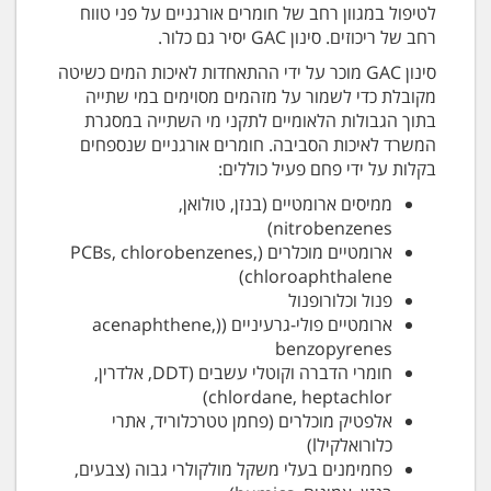
לטיפול במגוון רחב של חומרים אורגניים על פני טווח
רחב של ריכוזים. סינון GAC יסיר גם כלור.
סינון GAC מוכר על ידי ההתאחדות לאיכות המים כשיטה
מקובלת כדי לשמור על מזהמים מסוימים במי שתייה
בתוך הגבולות הלאומיים לתקני מי השתייה במסגרת
המשרד לאיכות הסביבה. חומרים אורגניים שנספחים
בקלות על ידי פחם פעיל כוללים:
ממיסים ארומטיים (בנזן, טולואן,
nitrobenzenes)
ארומטיים מוכלרים (PCBs, chlorobenzenes,
chloroaphthalene)
פנול וכלורופנול
ארומטיים פולי-גרעיניים ((acenaphthene,
benzopyrenes
חומרי הדברה וקוטלי עשבים (DDT, אלדרין,
chlordane, heptachlor)
אלפטיק מוכלרים (פחמן טטרכלוריד, אתרי
כלורואלקילl)
פחמימנים בעלי משקל מולקולרי גבוה (צבעים,