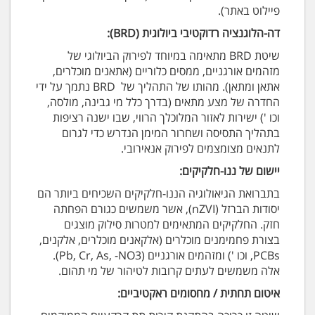
פיילוט באתר).
דה-הלוגנציה רדוקטיבי ביולוגית (BRD):
שיטת BRD מתאימה במיוחד לפירוק הביולוגי של
מזהמים אורגניים, ממסים כלוריים (אתאנים מוכלרים,
אתאן ומתאן). מהותו של התהליך של BRD נתמך על ידי
החדרה של מצע מתאים (בדרך כלל מי גבינה, מולסה,
וכו ') ישירות לאזור המלוכלך הרווי, שבו ישנה רציפות
בתהליך התסיסה ושחרור המימן הנדרש כדי לגרום
לתנאים מצומצמים לפירוק אנאירובי.
יישום של ננו-חלקיקים:
בתברואת הגיאולוגיה הננו-חלקיקים השכיחים ביותר הם
יסודות הברזל (nZVI), אשר משמשים כגורם הפחתה
חזק. החלקיקים המתאימים למטרות סילוק מוצגים
בצורת פחמימנים מוכלרים (אלקאנים מוכלרים, אלקנים,
PCBs, וכו ') ומזהמים אורגניים (Pb, Cr, As, -NO3).
אלה משמשים לעתים קרובות לטיהור של מי תהום.
איטום תחתית / מחסומים ראקטיביים: