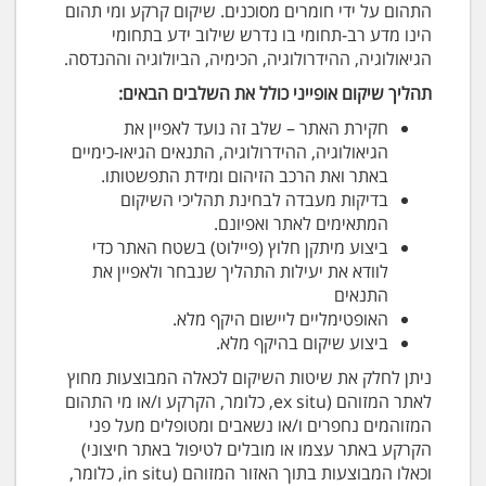
התהום על ידי חומרים מסוכנים. שיקום קרקע ומי תהום
הינו מדע רב-תחומי בו נדרש שילוב ידע בתחומי
הגיאולוגיה, ההידרולוגיה, הכימיה, הביולוגיה וההנדסה.
תהליך שיקום אופייני כולל את השלבים הבאים:
חקירת האתר – שלב זה נועד לאפיין את
הגיאולוגיה, ההידרולוגיה, התנאים הגיאו-כימיים
באתר ואת הרכב הזיהום ומידת התפשטותו.
בדיקות מעבדה לבחינת תהליכי השיקום
המתאימים לאתר ואפיונם.
ביצוע מיתקן חלוץ (פיילוט) בשטח האתר כדי
לוודא את יעילות התהליך שנבחר ולאפיין את
התנאים
האופטימליים ליישום היקף מלא.
ביצוע שיקום בהיקף מלא.
ניתן לחלק את שיטות השיקום לכאלה המבוצעות מחוץ
לאתר המזוהם (ex situ, כלומר, הקרקע ו/או מי התהום
המזוהמים נחפרים ו/או נשאבים ומטופלים מעל פני
הקרקע באתר עצמו או מובלים לטיפול באתר חיצוני)
וכאלו המבוצעות בתוך האזור המזוהם (in situ, כלומר,