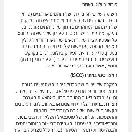
פירוק ביולוגי באתר:
השיטה של ​​פירוק ביולוגי של מזהמים אורגניים (פירוק
ביולוגי באתר) יכולה להיות מיושמת בהצלחה בשיקום
של מי תהום המזוהמים במגוון של מזהמים אורגניים,
בעיקר פחמימנים של נפט. העיקרון של השיטה מבוסס
על אופטימיזציה של התנאים של האזור הרווי לתהליך
הפירוק הביולוגי, או יישום של זני חיידקים המבודדים
במכוון. כדי לעורר את הפירוק ביולוגי, המים בקרקע
מועשרים בחומרים מזינים נדירים (בעיקר חנקן וזרחן)
וחמצן, אשר מועבר על ידי אוורור רציף.
חמצון כימי באתרו (ISCO):
במקרה של יישום של טכנולוגיה זו משתמשים בגורם
חמצון (סודיום פרמנגט, פרסולפט, מגיב של פנטון, אוזון,
וכו ') שהוכנס לאזור המזוהם הרווי באמצעות מערכת
מצוידת במיוחד על ידי חיישנים או בארות. לגבי הסיכונים
הקשורים ליישום של גורם תגובתי למי התהום
וההשפעות הנלוות של פוטנציאל השליליות הסביבתית
והבריאותית של שיטה זו מעמידה דרישות גבוהות יחסית
והכנה יסודית לתהליך הטיהור (בדרך כלל מצריכה בדיקת