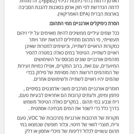
הארסן לרמות בלתי ניתנות לגילוי (ppb2<). זה מתחת
לרמה הנדרשת לפי חוק ארסן בסוכנות להגנת הסביבה
בארצות הברית (EPA האמריקאי).
הסרת כימיקלים אורגניים ממי התהום:
ככל שמים עיליים ממשיכים להיות מאוימים על ידי זיהום
תעשייתי, מי התהום מתחילים להראות יותר ויותר
כמקורות הראויים לשתייה, וכישימים למטרות שאינן
ראויים לשתייה. הטיפול במים כאלה במטרה להסיר
מזהמים אורגניים שונים מבוסס על השימושים
המיועדים, עם זאת, ברוב המקרים, אפילו כמויות זעירות
של המזהמים דורשות רמה מסוימת של סילוק בכדי
שהמים יהיו ראויים לשתייה ולשימושים אחרים.
חומרים אורגניים מורכבים משני אלמנטים בסיסיים ,
פחמן ומימן, ולעתים קרובות הם אחראים לבעיות טעם,
ריח וצבע במי תהום . במקרים כאלה הטיפול משמש
בדרך כלל כדי לשפר את המים מבחינה אסתטית .
מקורות של תרכובות אורגניות (תרכובות של VOC, טעם
וריח, תוצרי לוואי של חיטוי, וכלור חופשי) שנמצאו במי
תהום עשויים לכלול דליפות של מיכלי אחסון או דלק