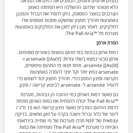
כתמים אדומים וחומים, הנותנים את למים את המראה
הלא מטוהר שלהם. ההשלכה היא הפחתה באמון
הצרכנים במוצר המסופק. ניתן להסיר את הברזל והמנגן
באמצעות תהליך חמצון שמשקע מתכות מומסים אלו
לחלקיקים. לאחר מכן ניתן לסנן את החלקיקים באמצעות
מערכת מל ™The Pall Aria.
הסרת ארסן:
רמות ארסן גבוהות במי תהום נפוצות באזורים מסוימים.
ארסן טבעי נמצא בשתי צורות: arsenate [(As(V] ו-
arsenite [(As(III]. תחת תנאי מי התהום טיפוסיים,
arsenate נפוץ יותר וקל יותר להסרה באמצעות
הקרשה וסינון הממברנלי. תהליך חמצון יכול לשמש כדי
להמיר arsenite ל- arsenate לביצוע קרישה / סינון.
גם כאשר רמות הארסן במי ההזנה הן גבוהות, מערכת
™The Pall Aria יכולה להפחית את כמות הארסן מתחת
לרמת הזיהום המרבית כאשר מינון קרישה הוא 15 מ"ג /
ליטר של כלור וברזל וישנה בקרה על pH מתאים. בדיקה
עצמאית של NSF מרכז מערכות של מי שתייה בינלאומי
הוכיחה כי מערכת ™The Pall Aria מפחיתה את כמות