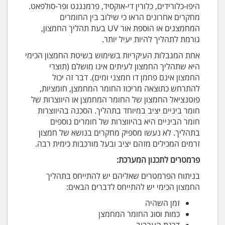
היפו-כלורידים, כלורין די-אוקסיד, פרמנגנט ופר-סולפאט.
מחקרים אחרונים הראו כי שילוב בין החומרים
המחמצנים או הוספת אור UV בעת תהליך החמצון,
גורמת לתהליך להיות יעיל יותר.
אחת המגבלות העיקריות בשימוש בשיטת החמצון הכימי
היא שתהליך החמצון לעיתים אינו מושלם (תוצרי
החמצון אינם פחמן דו חמצני ומים). דבר זה יכול
להתרחש כתוצאה מריכוז החומר המחמצן, חומציות,
פוטנציאל החמצון של החומר המחמצן או היווצרות של
חומר ביניים יציב במיוחד בתהליך. הסכנה בהיווצרות
חומר הביניים היא בהיווצרות של חומרים נוספים
בתהליך. לא נעשו מספיק מחקרים בנושא של חמצון
זרמים המכילים מזהם יציב ובעל מורכבות כימית רבה.
פרמטרים לתכנון המערכת:
בניתוח הפרמטרים שאליהם יש להתייחס בתהליך
החמצון הכימי יש להתייחס לדברים הבאים:
זמן השהיה
כמות וסוג החומר המחמצן
דרגת הערבוב