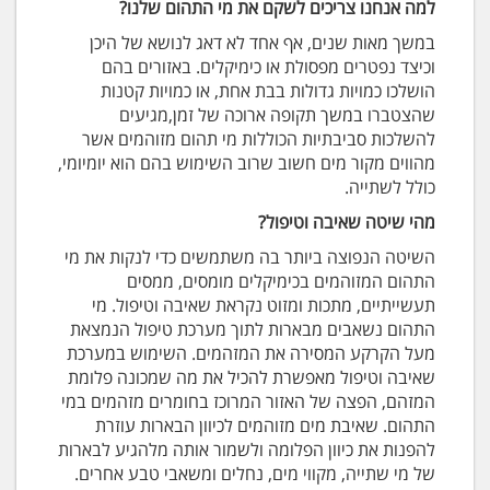
למה אנחנו צריכים לשקם את מי התהום שלנו?
במשך מאות שנים, אף אחד לא דאג לנושא של היכן
וכיצד נפטרים מפסולת או כימיקלים. באזורים בהם
הושלכו כמויות גדולות בבת אחת, או כמויות קטנות
שהצטברו במשך תקופה ארוכה של זמן,מגיעים
להשלכות סביבתיות הכוללות מי תהום מזוהמים אשר
מהווים מקור מים חשוב שרוב השימוש בהם הוא יומיומי,
כולל לשתייה.
מהי שיטה שאיבה וטיפול?
השיטה הנפוצה ביותר בה משתמשים כדי לנקות את מי
התהום המזוהמים בכימיקלים מומסים, ממסים
תעשייתיים, מתכות ומזוט נקראת שאיבה וטיפול. מי
התהום נשאבים מבארות לתוך מערכת טיפול הנמצאת
מעל הקרקע המסירה את המזהמים. השימוש במערכת
שאיבה וטיפול מאפשרת להכיל את מה שמכונה פלומת
המזהם, הפצה של האזור המרוכז בחומרים מזהמים במי
התהום. שאיבת מים מזוהמים לכיוון הבארות עוזרת
להפנות את כיוון הפלומה ולשמור אותה מלהגיע לבארות
של מי שתייה, מקווי מים, נחלים ומשאבי טבע אחרים.