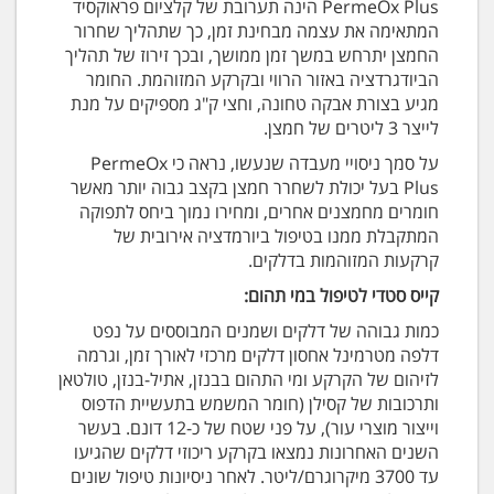
PermeOx Plus הינה תערובת של קלציום פראוקסיד
המתאימה את עצמה מבחינת זמן, כך שתהליך שחרור
החמצן יתרחש במשך זמן ממושך, ובכך זירוז של תהליך
הביודגרדציה באזור הרווי ובקרקע המזוהמת. החומר
מגיע בצורת אבקה טחונה, וחצי ק"ג מספיקים על מנת
לייצר 3 ליטרים של חמצן.
על סמך ניסויי מעבדה שנעשו, נראה כי PermeOx
Plus בעל יכולת לשחרר חמצן בקצב גבוה יותר מאשר
חומרים מחמצנים אחרים, ומחירו נמוך ביחס לתפוקה
המתקבלת ממנו בטיפול ביורמדציה אירובית של
קרקעות המזוהמות בדלקים.
קייס סטדי לטיפול במי תהום:
כמות גבוהה של דלקים ושמנים המבוססים על נפט
דלפה מטרמינל אחסון דלקים מרכזי לאורך זמן, וגרמה
לזיהום של הקרקע ומי התהום בבנזן, אתיל-בנזן, טולטאן
ותרכובות של קסילן (חומר המשמש בתעשיית הדפוס
וייצור מוצרי עור), על פני שטח של כ-12 דונם. בעשר
השנים האחרונות נמצאו בקרקע ריכוזי דלקים שהגיעו
עד 3700 מיקרוגרם/ליטר. לאחר ניסיונות טיפול שונים