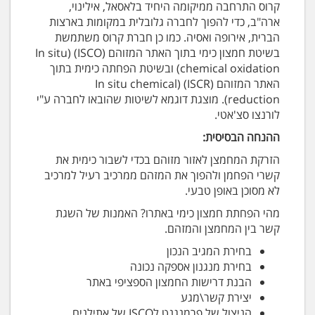
קרוס התרחבה ממיקומה היחיד בלאסאל, אילינוי,
ארה"ב, כדי להפוך לחברה גלובלית במקומות בארצות
הברית, אירופה ואסיה. כמו כן חברת קרוס משתמשת
בשיטת חמצון כימי בתוך האתר המזוהם (ISCO) (In situ
chemical oxidation) ובשיטת הפחתה כימית בתוך
האתר המזוהם (ISCR) (In situ chemical
reduction). מוצגת דוגמא לשיטות שהובאו לחברה ע"י
לורנצו סצ'אטי.
ההנחה הבסיסית:
הזרקת המחמצן לאזור מזוהם בכדי לשבור כימית את
קשרי הפחמן ולהפוך את המזהם ממרכיב רעיל למרכיב
לא מסוכן באופן טבעי.
מהי הפחתת חמצון כימי באתרו? האמנות של השגת
קשר בין המחמצן והמזהם.
בחירת המגיב הנכון
בחירת מנגנון אספקה ​​נכונה
הבנת דרישות החמצון הספציפי באתר
יצירת קשר\מגע
הניצול של פרמנגנט לISCO של אתילנים