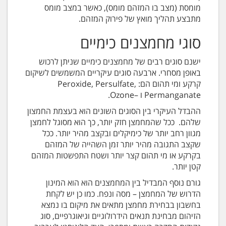
מומסת (מצב בו המזהם מומס), כאשר במצב מומס
מתבצע תהליך מואץ של פירוק המזהם.
סוגי מחמצנים כימיים
ישנם סוגים רבים של מחמצנים כימיים שניתן לרכוש
באופן מסחרי. ארבעה סוגים עיקריים המשמשים לשיקום
קרקע ומי תהום הם: Peroxide, Persulfate,
Permanganate ו –Ozone.
ההבדל העיקרי בין הסוגים השונים הוא בעצמת החמצון
שלהם. ככל שהמחמצן חזק יותר, כך הוא מסוגל לחמצן
מגוון רחב יותר של כימיקלים ובקצב מהיר יותר. ככל
שקצב התגובה מהיר יותר זמן השהייה של המזהם
בקרקע או מי תהום קצר יותר ושטח התפשטות המזהם
קטן יותר.
גורם נוסף המבדיל בין המחמצנים הוא הוא המינון
הדרוש של המחמצן – מסה ונפח. כמו כן יש לקחת
בחשבון בבחירת מחמצן מתאים את מיקום בו נמצא
הזיהום מבחינת תנאים הידרולוגיים וגיאוגרפיים, סוג