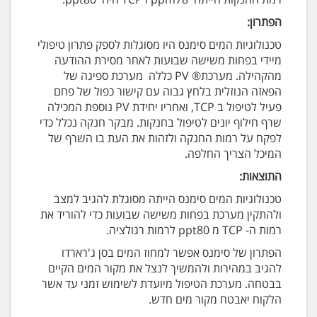
הפתרון:
טכנולוגיות המים סימנס היו מסוגלות לספק פתרון טיפולי
מיידי בפחות משישה שבועות לאחר מסירת ההודעה
מהקהילה. מערכת® PV כללה מערכת ספיגה של
הפאזה הנוזלית בלחץ גבוה עם קישור כפול של פחם
פעיל לטיפול ב TCP, ואחריו יחידת PV נוספת המכילה
שרף חילוף יונים לטיפול בחנקות. מבקר חנקה נכלל כדי
לפקח על רמות החנקה ולזהות את העת בו השרף של
המיכל הצריך החלפה.
התוצאות:
טכנולוגיות המים סימנס הייתה מסוגלת להגיב למצב
ולהתקין מערכת בפחות משישה שבועות כדי להוריד את
רמות ה- TCP מ ppt80 לרמות רגולציה.
הפתרון של סימנס אפשר למחוז המים בסן ג'רארדו
להגיב במהירות ולהמשיך לנצל את מקור המים הקיים
בבטחה. מערכת הטיפול מיועדת לשימוש זמני עד אשר
הלקוח יאבטח מקור מים חדש.