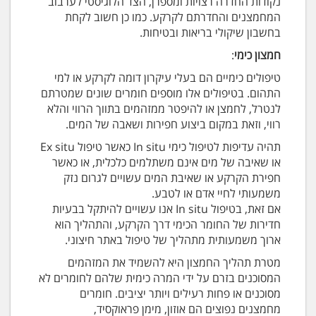
נקודות החדרה רצויות ומספרן, הצד הלוגיסטי לערבוב
המחמצנים והחדרתם לקרקע. כמו כן חשוב לקחת
בחשבון שיקולי בריאות ובטיחות.
חמצון כימי
:
טיפולים כימיים הם בעלי עיקרון דומה לקרקע או למי
התהום. בטיפולים אלו מוספים חומרים שונים שמטרתם
לנטרל, לחמצן או להיפטר ממזהמים בתווך הרווי והלא
רווי, וזאת במקום ביצוע חפירות ושאבה של המים.
תהיה עדיפות לטיפול כימי In situ כאשר טיפול Ex situ
או שאיבה של מים אינם משתלמים כלכלית, או כאשר
חפירת הקרקע או שאיבת המים עשויים לגרום נזק
משמעותי לחיי אדם או לטבע.
אם זאת, בטיפול In situ אנו עשויים להיתקל בבעיות
חדירות של החומר הכימי דרך הקרקע, והתהליך הוא
ארוך משמעותית מתהליך של טיפול באתר חיצוני.
מטרת תהליך החמצון היא להשמיד את המזהמים
המסוכנים בזרם על ידי המרה כימית שלהם לחומרים לא
מסוכנים או פחות רעילים ויותר יציבים. חומרים
מחמצנים נפוצים הם אוזון, מימן פראוקסיד,