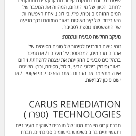
שיטה זו כרוכה בהתקנת קירות תת קרקעיים הממוקמים
לרוחב הכיוון של מי התהום, המהווה את המעבר של
המים המזהמים (כימי, פיזי, ביולוגי). אחת האפשרויות
היא בידודו של קיר האיטום באזור המזוהם ובכך מניעה
של התפשטותו נוספת לסביבה.
מעקב החלשה טבעית ונתמכת:
זוהי גישה מודרנית לטיהור של סוגים מסוימים של
אתרים מזוהמים, המבוססת על מעקב ו / או תמיכה
בתהליכים טבעיים המקיימת את עצמה להפחתת זיהום
באזור (פירוק ביולוגי טבעי, דילול, ספיחה, וכו'). השיטה
אינה מתאימה אם הזיהום באתר הוא סביבתי אקוטי ו / או
ישנו סיכון לבריאות.
CARUS REMEDIATION
TECHNOLOGIES (ספרד)
חברת קרוס מייצרת מגוון של מוצרים לשווקים העירוניים
ותעשייתיים ברוב בשימוש ביישומים סביבתיים. חברת