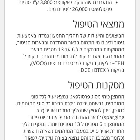
התערובת שהוזרקה לאקוויפר: 3,800 ק"ג סודיום
פרסולפאט ו 26,000 ליטרים מים.
ממצאי הטיפול
הביצועים והיעילות של תהליך החמצון נמדדו באמצעות
ניטור ודיגום מי התהום בבאר ההחדרה ובבארות הניטור,
הממוקמות במרחקים של 6 עד 13 מטרים מבאר
ההחדרה. בוצעו בדיקות לדגימות מי תהום: בדיקות ל
TPH– דלקים, בדיקות למרכיבים נדיפים (VOCs),
בדיקות ל BTEX ו DCE.
מסקנות הטיפול
מחמצן כימי מסוג פרסולפאט נמצא יעיל לכל סוגי
המזהמים. נרשמה ירידה ניכרת בריכוז כל סוגי המזהמים.
כמו כן, ניתן להסיק שתהליך החדרת אוויר (air
sparging) לבאר ההחדרה הגדיל את רדיוס פיזור
המחמצן מ 6 מטרים ל 13 מטרים ויותר. בנוסף תהליך
החדרת אוויר סייע במעבר המזהמים מפאזה חופשית
(כלומר מצב בו המזהם נמצא בצורה גולמית) לפאזה