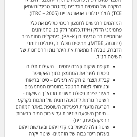
במקרה של ממיסים מוכלרים (כדוגמת טריכלורואתאן –
TCE) למלחי כלוריד אנאורגאניים (2005 – ITRC).
המזהמים הרגישים לחמצון הכימי כוללים את כלל
פחמימני הדלק (TPH,כלומר דלקים), פחמימנים
ארומטיים רב-טבעתיים (PAHs), כימיקלים מחומצנים
(לדוגמה, MTBE), ממיסים מוכלרים, פנולים וחומרי
הדברה. טבלה 1 מתארת את היתרונות והחסרונות של
השיטה הנ"ל.
תקופת שיקום קצרה יחסית – היעילות תלויה
ביכולת לפזר את המחמצן בתוך האקוויפר
קבלת תוצרי פירוק לא רעילים – סיכון בריאותי
ובטיחותי לצוות המטפל בחומרים המחמצנים
מזעור יצירת פסולת משנית מתהליך השיקום -
השיטה גורמת לתנועה זמנית של מתכות בקרקע
הפרעה מזערית לפעילות השוטפת באתר המזוהם
– תיתכן השפעה שניונית על איכות המים בבארות
ההפקה(טעם, ריח)
שיטה זולה לטיפול במוקדי זיהום ובעדשות זיהום
בעלות ריכוז גבוה של מזהמים- שיטה יקרה