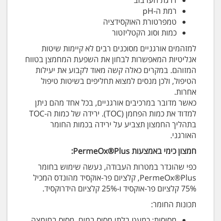
רמת ה-pH
טמפרטורת האוקסידציה
כמות וסוג הקטליזטור
למזהמים אורגניים מסוכנים רבים לא קיימות שיטות
אנליטיות המאפשרות לבחון את השפעת המחמצן בטווח
המזוהם. במקרים כאלה קשה מאוד לקבוע את יעילות
הטיפול, ולכן מנסים למצוא תחליפים בשיטות טיפול
אחרות.
כאשר מדובר במרכיבים אורגניים, בכל אחד מהם ניתן
למדוד את כמות הפחמן (TOC). ירידה של כמות ה-TOC
בתהליך החמצון תצביע על ירידה בכמות החומר
האורגני.
חמצון כימי באמצעות PermeOx®Plus:
כפי שהוגדר במטרות העבודה, נעשה שימוש בחומר
PermeOx®Plus, קלציום פר-אוקסיד מהונדס המכיל
75% קלציום פר-אוקסיד ו-25% קלציום הידרוקסיד.
תכונות החומר:
מסיסות: כמעט בלתי מסיס במים, מסיס בחומצה.