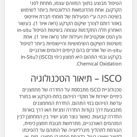
הטיפול מבוצע בתווך המזוהם עצמו, מתחת לפני
הקרקע). אחת מהדוגמאות הרלוונטיות ביותר לשימוש
בשיטה הינה ע"י הפעילות של מומחי חברת איזיטופ
באזור רותם לצורך שיקום הקרקע (ראה איור 1). בעשור
האחרון חלה התקדמות עצומה בשיטות הטיפול in-situ
והן הפכו אפקטיביות ויעילות יותר (ראה איור 1). אחת
משיטות השיקום השימושיות והיישומיות ביותר לטיפול
in-situ של אתרים בהם קיימים זיהומים אורגניים
בקרקע ובמי התהום היא חמצון כימי (ISCO) לIn-Situ
Chemical Oxidation.
ISCO – תיאור הטכנולוגיה
טכנולוגיית ISCO מתבססת על החדרה של מחמצנים
כימיים ישירות אל מוקדי הזיהום בתת-הקרקע או במורד
עדשת הזיהום במי התהום. החדרת המחמצנים
מתבצעת דרך נקודות החדרה זמניות ו/או דרך בארות
החדרה קבועות. כאשר נוצר מגע ישיר בין המחמצן לבין
המזהמים האורגניים, מתרחשת תגובת חמצון כימית,
הגורמת לתהליך מינרליזציה של המזהם עד להפיכתו
לתוצר שאינו רעיל, כדוגמת פחמן דו-חמצני, מים, או