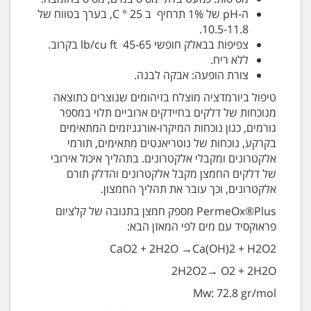
ה-pH של 1% תרחיף ב C ° 25, בערך בטווח של
10.5-11.8.
צפיפות בבאלק חופשי lb/cu ft 45-65 בקרוב.
ללא ריח.
צורת הופעה: אבקה לבנה.
טיפול ביורמדציה מוצלח בזיהומים שנוצרים כתוצאה
מנוכחות של דלקים בחיידקים ארוביים תלוי במספר
גורמים, כגון נוכחות המיקרו-אורגניזמים המתאימים
בקרקע, נוכחות של נוטריאנטים מתאימים, תורמי
אלקטרונים ומקבלי אלקטרונים. בתהליך איכול אירובי
של דלקים החמצן מקבל אלקטרונים והדלק תורם
אלקטרונים, וכך עובר את תהליך החמצון.
PermeOx®Plus מספק חמצן בתגובה של קלציום
פראוקסיד עם מים לפי המאזן הבא:
CaO2 + 2H2O →Ca(OH)2 + H2O2
2H2O2→ O2 + 2H2O
Mw: 72.8 gr/mol