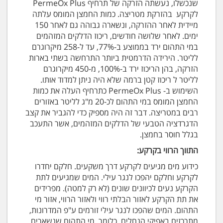
שנכשלו, נעשתה הזרקה של תרחיף PermeOx Plus
לקרקע בהזרקת מטריצה. כמות החמצן המומס עלתה
מיידית לאחר ההזרקה, ונשארה גבוהה גם לאחר 150
ימים. לאחר שלושה חודשים, ריכוז הדלקים המזהמים
במי התהום ירד בממוצע ב-77%, עד ל-258 מיקרוגרם
לליטר. הירידה הדרמטית ביותר התרחשה בשתי בארות
הזרקה, בהן הריכוז ירד ב-100%, מ-450 מיקרוגרם
לליטר ל ריכוז קטן ברמה שלא היה ניתן למדוד אותו.
השימוש ב- PermeOx Plus כתרחיף העלה את כמות
החמצן המומס במי התהום לכ-20 מ"ג לליטר באזורים
רבים במטריצה. דבר זה היה מספיק כדי להגביר את קצב
הדגרדציה הטבעי של הדלקים המזהמים, אשר התעכב
בגלל חוסר בחמצן.
התווך הרווי בקרקע:
כידוע מים מגיעים לקרקע דרך משקעים. חלקם יחדרו
לקרקע וחלקם יהפכו לנגר עילי. המים שמגיעים לתת
הקרקע נעים לכיוונים שונים (לא רק למטה). מפרידים
את תת הקרקע לאזור הבלתי רווי ולאזור הרווי, אזור מי
התהום. המים שהפכו לנגר עילי זורמים ע"פ המדרונות,
מתרכזים באפיקי הנחלים. כלומר, מי התהום שנשארים