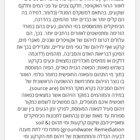
לאזור הרווי האקוויפר, חלקם צפים על פני המים וחלקם
שוקעים, בהתאם למשקלם הסגולי (כלומר, למידה בה
הם קלים יותר או כבדים יותר מהמים). בהדרגה,
הכימיקלים מתמוססים במי התהום, נעים בהם במורד
הזרימה ומתפשטים לאזורים נרחבים יותר. בכך, הם
עלולים לגרום לזיהום של אקוויפרים שכנים, מאגרי מים,
קרקע ואף לזיהום של גופי מים עיליים, ומגדילים בכך את
הסיכון לבריאות האדם והסביבה. מזהמים (לדוגמה
דלקים או ממיסים מוכלרים) נמצאים ונעים בקרקע
בשלוש פאזות: הפאזה הגזית כאדים, הפזה המומסת
בתוך מי התהום והפאזה החופשית כחומר גולמי. האזור
בו נוצר הזיהום ומתרחשת ההשפעה הראשונית של
זיהום הסביבה נקרא מוקד הזיהום (source are).
במידה והמזהמים במוקד הזיהום אשר נמצאים כפאזה
חופשית אינם מטופלים, הם ממשיכים לשמש כמקור
זיהום פעיל לפאזה המומסת, לפרקי זמן הנעים בין שנים
ספורות עד מאות שנים (בהתאם לתכונות הכימיקלים
ומאפייניהם).שיקום קרקעות ומי תהום (soil &
groundwater Remediation) פותח כדי לתת מענה
לבעיה הגדלה והמתמשכת של זיהום תת-הקרקע ומי