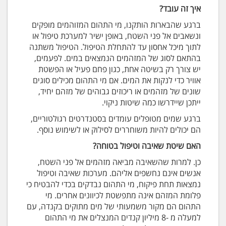
איך זה עובד?
ברגע שהבארות הותקנו, מי התהום המזוהמים מופקים
ונשאבים אל פני השטח, באופן ישיר למערכת טיפול או
לתוך מיכל אחסון עד להתחלת הטיפול. הטיפול משתנה
בהתאם לסוג של המזהמים הנמצאים במים. לפעמים,
יש צורך רק בשיטה אחת, כגון פחם פעיל או הפשטת
אוויר כדי לנקות את המים. אם מי התהום מכילים סוגים
שונים של מזהמים או ריכוזים גבוהים של מזהם יחיד,
ייתכן שיידרשו כמה שיטות ניקוי.
ברגע שמים מטופלים עומדים בסטנדרטים רגולטוריים,
הם יכולים להיות משוחררים לסילוק או לשימוש נוסף.
האם שיטת שאיבה וטיפול בטוחה?
כן. למרות שהשאיבה מביאה מזהמים אל פני השטח,
אנשים אינם נחשפים אליהם. מערכות שאיבה וטיפול
נמצאות תחת פיקוח, מי התהום נבדקים בכדי להבטיח כי
פלומת המזהם אינה מתפשטת לכיוונים אחרים. מי
התהום הם מקור משמעותי של מים מתוקים בקנדה, עם
למעלה מ -8 מיליון קנדים המנצלים את מי התהום