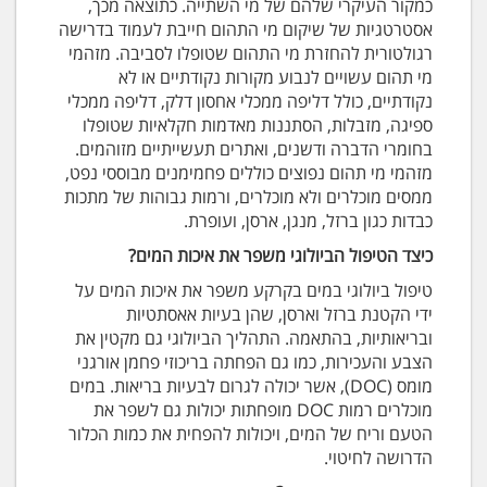
כמקור העיקרי שלהם של מי השתייה. כתוצאה מכך,
אסטרטגיות של שיקום מי התהום חייבת לעמוד בדרישה
רגולטורית להחזרת מי התהום שטופלו לסביבה. מזהמי
מי תהום עשויים לנבוע מקורות נקודתיים או לא
נקודתיים, כולל דליפה ממכלי אחסון דלק, דליפה ממכלי
ספיגה, מזבלות, הסתננות מאדמות חקלאיות שטופלו
בחומרי הדברה ודשנים, ואתרים תעשייתיים מזוהמים.
מזהמי מי תהום נפוצים כוללים פחמימנים מבוססי נפט,
ממסים מוכלרים ולא מוכלרים, ורמות גבוהות של מתכות
כבדות כגון ברזל, מנגן, ארסן, ועופרת.
כיצד הטיפול הביולוגי משפר את איכות המים?
טיפול ביולוגי במים בקרקע משפר את איכות המים על
ידי הקטנת ברזל וארסן, שהן בעיות אאסתטיות
ובריאותיות, בהתאמה. התהליך הביולוגי גם מקטין את
הצבע והעכירות, כמו גם הפחתה בריכוזי פחמן אורגני
מומס (DOC), אשר יכולה לגרום לבעיות בריאות. במים
מוכלרים רמות DOC מופחתות יכולות גם לשפר את
הטעם וריח של המים, ויכולות להפחית את כמות הכלור
הדרושה לחיטוי.