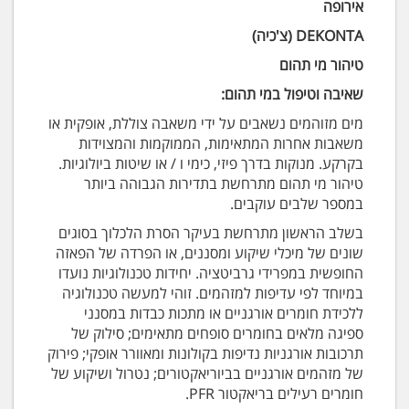
אירופה
DEKONTA (צ'כיה)
טיהור מי תהום
שאיבה וטיפול במי תהום:
מים מזוהמים נשאבים על ידי משאבה צוללת, אופקית או
משאבות אחרות המתאימות, הממוקמות והמצוידות
בקרקע. מנוקות בדרך פיזי, כימי ו / או שיטות ביולוגיות.
טיהור מי תהום מתרחשת בתדירות הגבוהה ביותר
במספר שלבים עוקבים.
בשלב הראשון מתרחשת בעיקר הסרת הלכלוך בסוגים
שונים של מיכלי שיקוע ומסננים, או הפרדה של הפאזה
החופשית במפרידי גרביטציה. יחידות טכנולוגיות נועדו
במיוחד לפי עדיפות למזהמים. זוהי למעשה טכנולוגיה
ללכידת חומרים אורגניים או מתכות כבדות במסנני
ספיגה מלאים בחומרים סופחים מתאימים; סילוק של
תרכובות אורגניות נדיפות בקולונות ומאוורר אופקי; פירוק
של מזהמים אורגניים בביוריאקטורים; נטרול ושיקוע של
חומרים רעילים בריאקטור PFR.