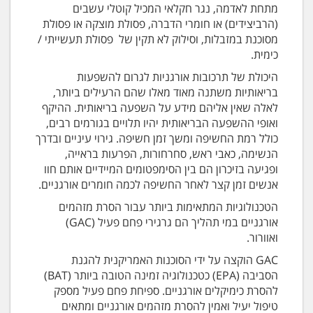
מתחת לאדמה, נגר חקלאי המכיל קוטלי עשבים
(הרביצידים) או חומרי הדברה, פסולת מוצקה או פסולת
מסוכנת במזבלות, וסילוק לא תקין של פסולת תעשייתי /
כימית.
היכולת של תרכובות אורגניות לגרום להשפעות
בריאותיות משתנה מאוד מאלו שהם הרעילים ביותר,
לאלה שאין אליהם מידע על השפעה בריאותית. ההיקף
ואופי ההשפעה הבריאותית יהיו תלויים בגורמים רבים,
כולל רמת החשיפה ומשך זמן חשיפה. גירוי עיניים ובדרך
הנשימה, כאבי ראש, סחרחורות, הפרעות בראייה,
ופגיעה בזיכרון הם בין הסימפטומים המיידיים אותם חוו
אנשים זמן קצר לאחר החשיפה לכמה חומרים אורגניים.
הטכנולוגיות המתאימות ביותר עבור הסרת מזהמים
אורגניים במי תהליך הם גרגירי פחם פעיל (GAC)
ואוורור.
GAC הוקצה על ידי הסוכנות האמריקנית להגנת
הסביבה (EPA) כטכנולוגיה זמינה הטובה ביותר (BAT)
להסרת כימיקלים אורגניים. ספיחת פחם פעיל מספק
טיפול יעיל ואמין להסרת מזהמים אורגניים ומתאים