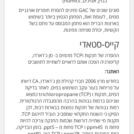
בנזין, אמינים, humics)
סוגים שונים של GAC זמינים להסרת חומרים אורגניים
ממים , לעומת זאת, הפחמן הנפוץ ביותר בשימוש
בארצות הברית הוא פחמן המבוסס על פחם בשל
הקשיות, יכולת ספיחה וזמינות.
קייס-סטאדי
ההסרה של חנקות וTCP מהמים ב- סן ג'רארדו,
קליפורניה הפכה אותם לראויים לשתיית לתושבים
האתגר:
בחודש מרץ 2006 חברי קהילת סן ג'רארדו, CA דיווחו
על פריחות בעור עקב השימוש במים. לאחר בדיקת
המים, חנקות ו (trichloropropane (TCP נמצאו
שניהם ברמות גבוהות בהרבה מהמגבלה הרגולטורית.
רמות גבוהות של חנקות נפוצות בבארות רבות, לכן
הסיקו כי השטח החקלאי שמסביב הוביל לזיהום TCP.
תקנות מי שתייה דורשות שכמות החנקה צריכה להיות
פחות מ ppm45 ו TCP פחות מ – ppt5. בזמן הבדיקה,
רמת החנקות הייתה ppm78 ו TCP היה ppt80.