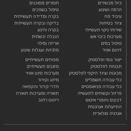
כיול מכשירים
חומרים מסוכנים
הרמה ושינוע
טיפול בשפכים
עיבוד פח
בקרה ומדידה תעשייתית
ציוד בטיחות
בדיקה ובקרה תעשייתית
שירותי ניקוי תעשייתי
בקרה והינע
מערכות כיבוי אש
הובלה יבשתית
טיפול במים
אריזה ומילוי
זיהום אוויר
מלגזות ועגלות שינוע
ייצור גומי ופלסטיק
מפוחים תעשייתיים
תבניות לפלסטיק
מזגנים תעשייתיים
מכונות וציוד היקפי לפלסטיק
מערכות סינון אוויר
כלי עבודה חשמליים
מיזוג וקירור
כלי עבודה פניאומטיים
חדרי קירור והקפאה
פרזול וקשיחים לתעשייה
תאורה ומערכות תאורה
דבקים וחומרי איטום
ריהוט רחוב
התייעלות אנרגטית
אנרגיה סולארית