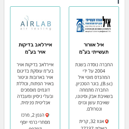
איל אוורור
איירלאב בדיקות
תעשייתי בע"מ
אויר בע"מ
החברה נוסדה בשנת
איירלאב בדיקות אויר
2004 על ידי
בע"מ עוסקת בדיגום
המהנדס מוטי איל
אויר בארובות וניטור
(B.sc), בוגר הטכניון.
באויר הפתוח, וכוללת
החברה מתמחה
דוגמים מוסמכים
בשאיבת אבק וסינונו,
ובעלי ניסיון ומעבדה
שאיבת עשן וגזים
אנליטית פנימית.
ונטרולם.
הגפן 2, מרכז
אגוז 32, קרית
מסחרי כרמי יוסף
ביאליק 27237