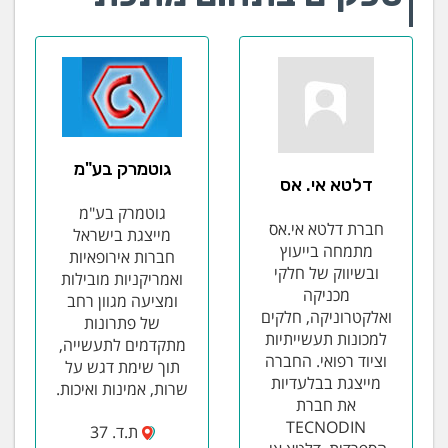
גוטמרק בע"מ
דלטא אי. אס
גוטמרק בע"מ
חברת דלטא אי.אס
מייצגת בישראל
מתמחה בייעוץ
חברות אירופאיות
ובשיווק של חלקי
ואמריקניות מובילות
מכניקה
ומציעה מגוון רחב
ואלקטרוניקה, חלקים
של פתרונות
למכונות תעשייתיות
מתקדמים לתעשייה,
וציוד רפואי. החברה
תוך שימת דגש על
מייצגת בבלעדיות
שרות, אמינות ואיכות.
את חברת
TECNODIN
ת.ד. 37