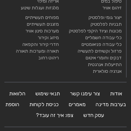
טיפול במים
אריזה ומילוי
זיהום אוויר
מלגזות ועגלות שינוע
ייצור גומי ופלסטיק
מפוחים תעשייתיים
תבניות לפלסטיק
מזגנים תעשייתיים
מכונות וציוד היקפי לפלסטיק
מערכות סינון אוויר
כלי עבודה חשמליים
מיזוג וקירור
כלי עבודה פניאומטיים
חדרי קירור והקפאה
פרזול וקשיחים לתעשייה
תאורה ומערכות תאורה
דבקים וחומרי איטום
ריהוט רחוב
התייעלות אנרגטית
אנרגיה סולארית
אודות
צור עימנו קשר
תנאי שימוש
הלוואות
בערבות מדינה
מאמרים
כניסת לקוחות
הוספת
עסק חדש
צפו: איך זה עובד?