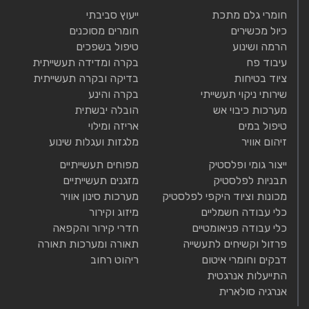
חומרי גלם מתכת
ייעוץ סביבתי
כיול מכשירים
חומרים מסוכנים
הרמה ושינוע
טיפול בשפכים
עיבוד פח
בקרה ומדידה תעשייתית
ציוד בטיחות
בדיקה ובקרה תעשייתית
שירותי ניקוי תעשייתי
בקרה והינע
מערכות כיבוי אש
הובלה יבשתית
טיפול במים
אריזה ומילוי
זיהום אוויר
מלגזות ועגלות שינוע
ייצור גומי ופלסטיק
מפוחים תעשייתיים
תבניות לפלסטיק
מזגנים תעשייתיים
מכונות וציוד היקפי לפלסטיק
מערכות סינון אוויר
כלי עבודה חשמליים
מיזוג וקירור
כלי עבודה פניאומטיים
חדרי קירור והקפאה
פרזול וקשיחים לתעשייה
תאורה ומערכות תאורה
דבקים וחומרי איטום
ריהוט רחוב
התייעלות אנרגטית
אנרגיה סולארית