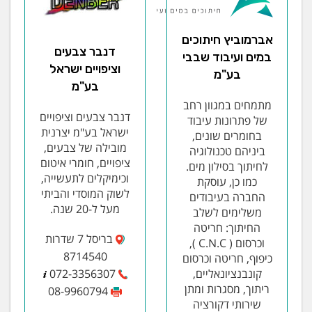
אברמוביץ חיתוכים
דנבר צבעים
במים ועיבוד שבבי
וציפויים ישראל
בע"מ
בע"מ
מתמחים במגוון רחב
דנבר צבעים וציפויים
של פתרונות עיבוד
ישראל בע"מ יצרנית
בחומרים שונים,
מובילה של צבעים,
ביניהם טכנולוגיה
ציפויים, חומרי איטום
לחיתוך בסילון מים.
וכימיקלים לתעשייה,
כמו כן, עוסקת
לשוק המוסדי והביתי
החברה בעיבודים
מעל ל-20 שנה.
משלימים לשלב
החיתוך: חריטה
בריסל 7 שדרות
וכרסום ( C.N.C ),
8714540
כיפוף, חריטה וכרסום
קונבנציונאליים,
072-3356307
ריתוך, מסגרות ומתן
08-9960794
שירותי דקורציה