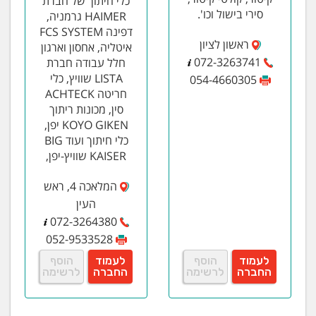
כלי חיתוך של חברת
סירי בישול וכו'.
HAIMER גרמניה,
דפינה FCS SYSTEM
ראשון לציון
איטליה, אחסון וארגון
072-3263741
חלל עבודה חברת
LISTA שוויץ, כלי
054-4660305
חריטה ACHTECK
סין, מכונות ריתוך
KOYO GIKEN יפן,
כלי חיתוך ועוד BIG
KAISER שוויץ-יפן,
המלאכה 4, ראש
העין
072-3264380
052-9533528
לעמוד
הוסף
לעמוד
הוסף
החברה
לרשימה
החברה
לרשימה