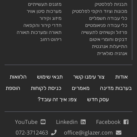
תבניות לפלסטיק
מזגנים תעשייתיים
מכונות וציוד היקפי לפלסטיק
מערכות סינון אוויר
כלי עבודה חשמליים
מיזוג וקירור
כלי עבודה פניאומטיים
חדרי קירור והקפאה
פרזול וקשיחים לתעשייה
תאורה ומערכות תאורה
דבקים וחומרי איטום
ריהוט רחוב
התייעלות אנרגטית
אנרגיה סולארית
אודות
צור עימנו קשר
תנאי שימוש
הלוואות
בערבות מדינה
מאמרים
כניסת לקוחות
הוספת
עסק חדש
צפו: איך זה עובד?
YouTube
Linkedin
Facebook
072-3712463
office@iglazer.com