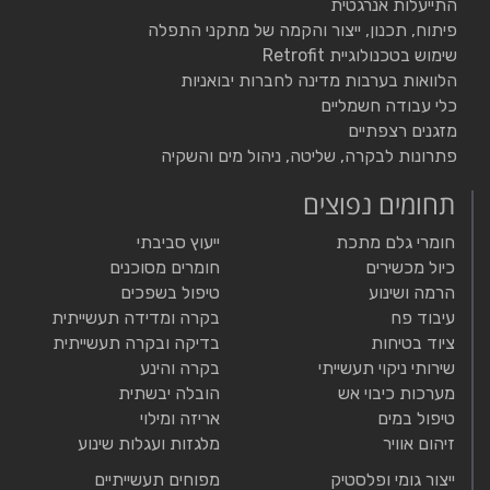
התייעלות אנרגטית
פיתוח, תכנון, ייצור והקמה של מתקני התפלה
שימוש בטכנולוגיית Retrofit
הלוואות בערבות מדינה לחברות יבואניות
כלי עבודה חשמליים
מזגנים רצפתיים
פתרונות לבקרה, שליטה, ניהול מים והשקיה
תחומים נפוצים
חומרי גלם מתכת
ייעוץ סביבתי
כיול מכשירים
חומרים מסוכנים
הרמה ושינוע
טיפול בשפכים
עיבוד פח
בקרה ומדידה תעשייתית
ציוד בטיחות
בדיקה ובקרה תעשייתית
שירותי ניקוי תעשייתי
בקרה והינע
מערכות כיבוי אש
הובלה יבשתית
טיפול במים
אריזה ומילוי
זיהום אוויר
מלגזות ועגלות שינוע
ייצור גומי ופלסטיק
מפוחים תעשייתיים