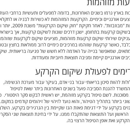
ות מזוהמות
ת בארץ גרמו בשנים האחרונות, בדומה למפעלים ותעשיות ברחבי העול
עים אורגניים וכימיים. הקרקעות המזוהמות לא כשירות לבניה או לחקלא
ולכן נחשבות לקרקעות "מבוזבזות". לאחר חקיקת "חוק שיקום 
שיקום קרקעות בתחומן. ישנן דרכים שונות לשיקום קרקעות, אך בישראל
קים שירותי שיקום קרקעות מזוהמות, מציעים שיקום לקרקעות שזוהמו
בלבד, כאשר קרקעות שזוהמו במרכיבים כימיים לרוב ממולאות בחצץ ובטון
תאים, שמאפשר בנייה על האדמה ללא חשש של פגיעה בריאותית. שיקו
ם אורגניים קיימת ומניבה תוצאות חיוביות ומעודדות.
ימים לפעולת שיקום הקרקע
לות להוות סיכון בריאותי עבור בני אדם, בעיקר עבור מערכת הנשימה,
 המשרד להגנת הסביבה פועל בשנים האחרונות ביתר שאת לטיפול
סוכנות. לשם טיפול בקרקע מזוהמת, יש ראשית לבקש סקר היסטורי. ס
י ביותר בתהליך הטיהור, והוא נועד לזיהוי של זיהומים קודמים במקום.
זים בקרקע על ידי דגימת פאזת הגז שקיימת בין הגרגירים בקרקע. השלב
ראשון ועל התוצאות שהתקבלו ממנו. על ידי בחינת תוצאות שני הסקרי
הקרקע ואת אופן הטיפול הרצוי בה.