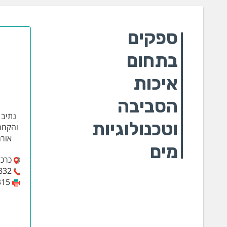
ספקים
בתחום
איכות
הסביבה
נתיב 
וטכנולוגיות
והקמה
אורג
מים
כרכום
832
315