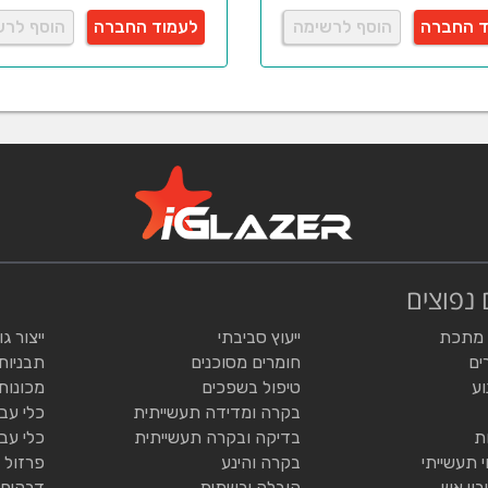
ד החברה
הוסף לרשימה
לעמוד החברה
הוסף לרש
 נפוצים
 מתכת
ייעוץ סביבתי
ייצור ג
ים
חומרים מסוכנים
תבניות
וע
טיפול בשפכים
מכונות
בקרה ומדידה תעשייתית
כלי עב
ת
בדיקה ובקרה תעשייתית
כלי עב
י תעשייתי
בקרה והינע
פרזול 
בוי אש
הובלה יבשתית
דבקים 